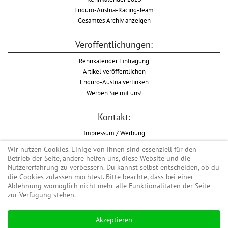
Enduro-Austria-Racing-Team
Gesamtes Archiv anzeigen
Veröffentlichungen:
Rennkalender Eintragung
Artikel veröffentlichen
Enduro-Austria verlinken
Werben Sie mit uns!
Kontakt:
Impressum / Werbung
Datenschutzinformation
Wir nutzen Cookies. Einige von ihnen sind essenziell für den
Informationspflicht WKO
Betrieb der Seite, andere helfen uns, diese Website und die
AGB
Nutzererfahrung zu verbessern. Du kannst selbst entscheiden, ob du
die Cookies zulassen möchtest. Bitte beachte, dass bei einer
Ablehnung womöglich nicht mehr alle Funktionalitäten der Seite
zur Verfügung stehen.
Begriff "Enduro" auf Wikipedia
Akzeptieren
#enduroaustria, #wirlebenenduro #enduroaustriaracingteam