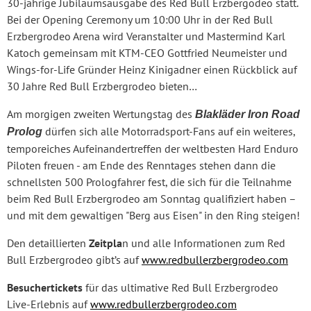
30-jährige Jubiläumsausgabe des Red Bull Erzbergodeo statt.
Bei der Opening Ceremony um 10:00 Uhr in der Red Bull
Erzbergrodeo Arena wird Veranstalter und Mastermind Karl
Katoch gemeinsam mit KTM-CEO Gottfried Neumeister und
Wings-for-Life Gründer Heinz Kinigadner einen Rückblick auf
30 Jahre Red Bull Erzbergrodeo bieten…
Am morgigen zweiten Wertungstag des
Blakläder Iron Road
dürfen sich alle Motorradsport-Fans auf ein weiteres,
Prolog
temporeiches Aufeinandertreffen der weltbesten Hard Enduro
Piloten freuen - am Ende des Renntages stehen dann die
schnellsten 500 Prologfahrer fest, die sich für die Teilnahme
beim Red Bull Erzbergrodeo am Sonntag qualifiziert haben –
und mit dem gewaltigen "Berg aus Eisen" in den Ring steigen!
Den detaillierten
Zeitpla
n und alle Informationen zum Red
Bull Erzbergrodeo gibt’s auf
www.redbullerzbergrodeo.com
Besuchertickets
für das ultimative Red Bull Erzbergrodeo
Live-Erlebnis auf
www.redbullerzbergrodeo.com