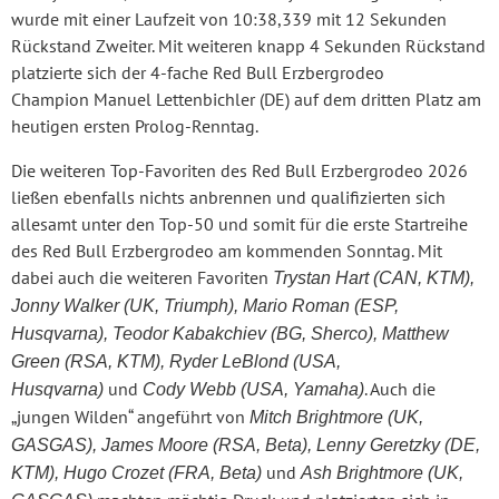
wurde mit einer Laufzeit von 10:38,339 mit 12 Sekunden
Rückstand Zweiter. Mit weiteren knapp 4 Sekunden Rückstand
platzierte sich der 4-fache Red Bull Erzbergrodeo
Champion Manuel Lettenbichler (DE) auf dem dritten Platz am
heutigen ersten Prolog-Renntag.
Die weiteren Top-Favoriten des Red Bull Erzbergrodeo 2026
ließen ebenfalls nichts anbrennen und qualifizierten sich
allesamt unter den Top-50 und somit für die erste Startreihe
des Red Bull Erzbergrodeo am kommenden Sonntag. Mit
dabei auch die weiteren Favoriten
Trystan Hart (CAN, KTM),
Jonny Walker (UK, Triumph), Mario Roman (ESP,
Husqvarna), Teodor Kabakchiev (BG, Sherco), Matthew
Green (RSA, KTM), Ryder LeBlond (USA,
und
. Auch die
Husqvarna)
Cody Webb (USA, Yamaha)
„jungen Wilden“ angeführt von
Mitch Brightmore (UK,
GASGAS), James Moore (RSA, Beta), Lenny Geretzky (DE,
und
KTM), Hugo Crozet (FRA, Beta)
Ash Brightmore (UK,