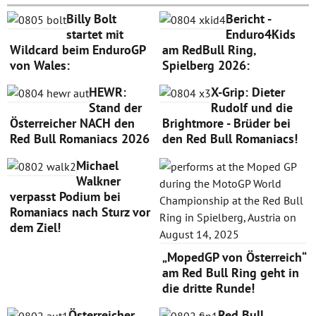
Billy Bolt
Bericht -
startet mit
Enduro4Kids
Wildcard beim EnduroGP
am RedBull Ring,
von Wales:
Spielberg 2026:
HEWR:
X-Grip: Dieter
Stand der
Rudolf und die
Österreicher NACH den
Brightmore - Brüder bei
Red Bull Romaniacs 2026
den Red Bull Romaniacs!
Michael
Walkner
verpasst Podium bei
Romaniacs nach Sturz vor
dem Ziel!
„MopedGP von Österreich“
am Red Bull Ring geht in
die dritte Runde!
Österreicher
Red Bull