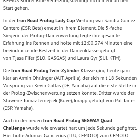
REMUS Rocket Ride verletzungsbedingt nicht mehr an den
Start gehen.
In der
Iron Road Prolog Lady Cup
Wertung war Sandra Gomez
Cantero (ESP, Beta) erneut in ihrem Element. Die 5-fache
Siegerin der Prolog-Damenwertung legte ihre gesamte
Erfahrung ins Rennen und holte mit 12:00,374 Minuten eine
beeindruckende Bestzeit in der Damenklasse gefolgt
von Tjasa Fifer (SLO, GASGAS) und Laura Gyr (SUI, KTM).
Die
Iron Road Prolog Twin-Zylinder
Klasse ging heute ganz
klar an Armin Ohrlinger (AUT, Aprilia), der sich mit 18 Sekunden
Vorsprung vor Kevin Gallas (DE, Yamaha) auf die erste Stelle in
der Prolog-Zwischenwertung setzen konnte. Dritter wurde der
Slowene Tomaz Jernejsek (Kove), knapp gefolgt von Pol Tarres
(ESP, Yamaha).
Auch in der neuen
Iron Road Prolog SEGWAY Quad
Challenge
wurde wie erwartet hart um jede Sekunde gefightet.
Hier holte Adomas Gancierius (LTU, CFMOTO) vom CFMOTO