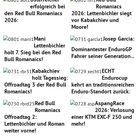
erfolgreich bei
Romaniacs
den Red Bull Romaniacs
2026: Lettenbichler siegt
2026:
vor Kabakchiev und
Moore!
Mani
Josep Garcia:
Lettenbichler
Dominantester EnduroGP
holt 7. Sieg bei den Red
Fahrer seiner Generation...
Bull Romanaics!
Kabakchiev
ECHT
holt Tagessieg:
Endurocup
Offroadtag 3 der Red Bull
kehrt an traditionsreichen
Romaniacs!
Enduro-Standort zurück:
Red Bull
AspangRace
Romaniacs
2026: Verlosung
Offroadtag 2:
einer KTM EXC-F 250 und
Lettenbichler und Roman
mehr!
weiter vorne!