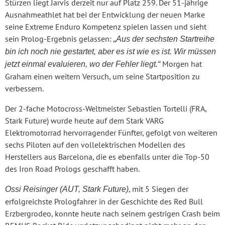
Stürzen liegt Jarvis derzeit nur auf Platz 259. Der 51-jährige
Ausnahmeathlet hat bei der Entwicklung der neuen Marke
seine Extreme Enduro Kompetenz spielen lassen und sieht
sein Prolog-Ergebnis gelassen:
„Aus der sechsten Startreihe
bin ich noch nie gestartet, aber es ist wie es ist. Wir müssen
Morgen hat
jetzt einmal evaluieren, wo der Fehler liegt.“
Graham einen weitern Versuch, um seine Startposition zu
verbessern.
Der 2-fache Motocross-Weltmeister Sebastien Tortelli (FRA,
Stark Future) wurde heute auf dem Stark VARG
Elektromotorrad hervorragender Fünfter, gefolgt von weiteren
sechs Piloten auf den vollelektrischen Modellen des
Herstellers aus Barcelona, die es ebenfalls unter die Top-50
des Iron Road Prologs geschafft haben.
, mit 5 Siegen der
Ossi Reisinger (AUT, Stark Future)
erfolgreichste Prologfahrer in der Geschichte des Red Bull
Erzbergrodeo, konnte heute nach seinem gestrigen Crash beim