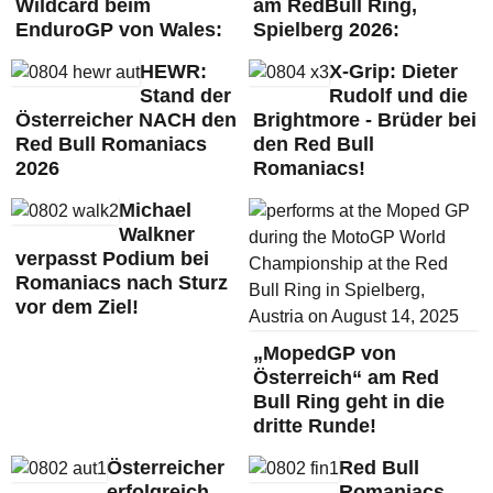
Wildcard beim
am RedBull Ring,
EnduroGP von Wales:
Spielberg 2026:
HEWR:
X-Grip: Dieter
Stand der
Rudolf und die
Österreicher NACH den
Brightmore - Brüder bei
Red Bull Romaniacs
den Red Bull
2026
Romaniacs!
Michael
Walkner
verpasst Podium bei
Romaniacs nach Sturz
vor dem Ziel!
„MopedGP von
Österreich“ am Red
Bull Ring geht in die
dritte Runde!
Österreicher
Red Bull
erfolgreich
Romaniacs