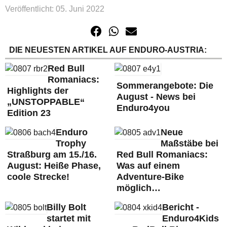
Veröffentlicht: 05. Juni 2022
DIE NEUESTEN ARTIKEL AUF ENDURO-AUSTRIA:
Red Bull
Romaniacs:
Sommerangebote: Die
Highlights der
August - News bei
„UNSTOPPABLE“
Enduro4you
Edition 23
Enduro
Neue
Trophy
Maßstäbe bei
Straßburg am 15./16.
Red Bull Romaniacs:
August: Heiße Phase,
Was auf einem
coole Strecke!
Adventure-Bike
möglich…
Billy Bolt
Bericht -
startet mit
Enduro4Kids