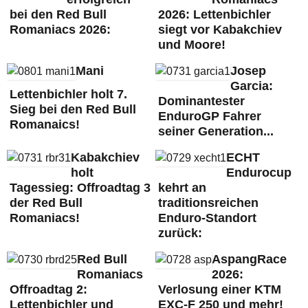
bei den Red Bull
2026: Lettenbichler
Romaniacs 2026:
siegt vor Kabakchiev
und Moore!
Mani
Josep
Garcia:
Lettenbichler holt 7.
Dominantester
Sieg bei den Red Bull
EnduroGP Fahrer
Romanaics!
seiner Generation...
Kabakchiev
ECHT
holt
Endurocup
Tagessieg: Offroadtag 3
kehrt an
der Red Bull
traditionsreichen
Romaniacs!
Enduro-Standort
zurück:
Red Bull
AspangRace
Romaniacs
2026:
Offroadtag 2:
Verlosung einer KTM
Lettenbichler und
EXC-F 250 und mehr!