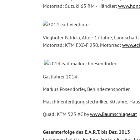
Motorrad: Suzuki 65 RM - Händler:
www.hond
Vieghofer Patricia, Alter: 17 Jahre, Landschaft
Motorrad: KTM EXC-F 250. Motorrad:
www.ec
Gastfahrer 2014:
Markus Pösendorfer, Behindertensportler
Maschinenfertigungstechniker, 30 Jahre, Hau
Quad: KTM 525 XC by
www.Baumschlager.at
Gesamterfolge des E.A.R.T. bis Dez. 2013
In Summe hat das Enduro-Austria-Racing-Team