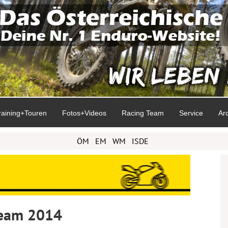
raining+Touren
Fotos+Videos
Racing Team
Service
Ar
ÖM
EM
WM
ISDE
Team 2014