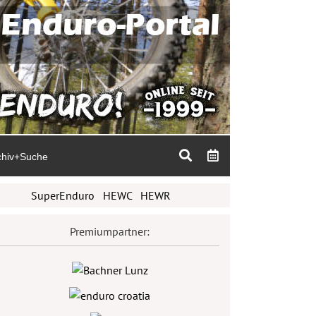
chiv+Suche
SuperEnduro
HEWC
HEWR
Premiumpartner: