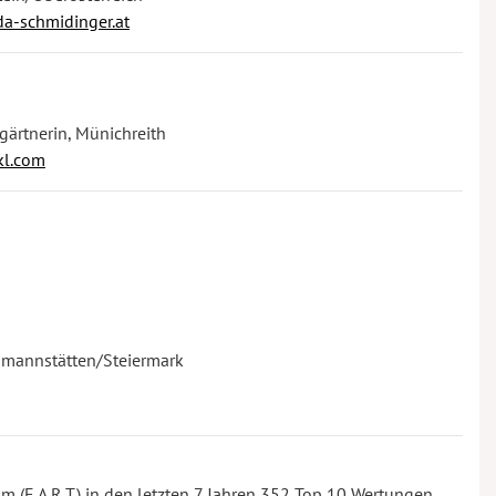
a-schmidinger.at
sgärtnerin, Münichreith
kl.com
smannstätten/Steiermark
 (E.A.R.T.) in den letzten 7 Jahren 352 Top 10 Wertungen