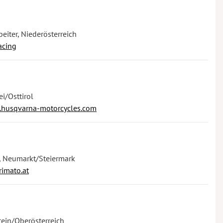
beiter, Niederösterreich
acing
ei/Osttirol
.husqvarna-motorcycles.com
r, Neumarkt/Steiermark
imato.at
stein/Oberösterreich