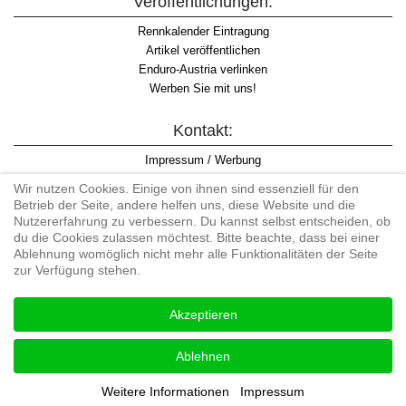
Veröffentlichungen:
Rennkalender Eintragung
Artikel veröffentlichen
Enduro-Austria verlinken
Werben Sie mit uns!
Kontakt:
Impressum / Werbung
Datenschutzinformation
Wir nutzen Cookies. Einige von ihnen sind essenziell für den
Informationspflicht WKO
Betrieb der Seite, andere helfen uns, diese Website und die
AGB
Nutzererfahrung zu verbessern. Du kannst selbst entscheiden, ob
du die Cookies zulassen möchtest. Bitte beachte, dass bei einer
Ablehnung womöglich nicht mehr alle Funktionalitäten der Seite
zur Verfügung stehen.
Begriff "Enduro" auf Wikipedia
Akzeptieren
#enduroaustria, #wirlebenenduro #enduroaustriaracingteam
Enduro-Austria, Enduro, Endurosport, Endurocross, Endurotraining,
Ablehnen
Endurotouren, Endurorennen, Hardenduro, Extreme Enduro
Weitere Informationen
Impressum