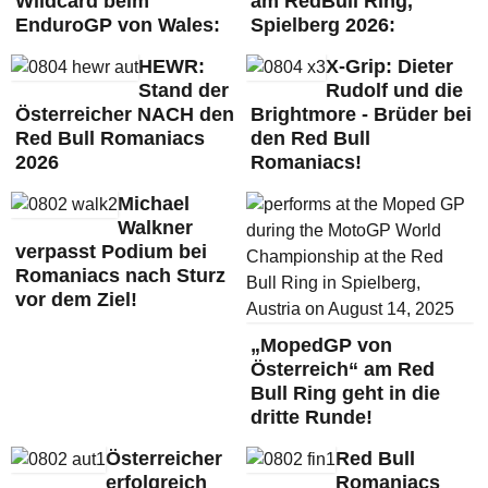
Wildcard beim
am RedBull Ring,
EnduroGP von Wales:
Spielberg 2026:
HEWR:
X-Grip: Dieter
Stand der
Rudolf und die
Österreicher NACH den
Brightmore - Brüder bei
Red Bull Romaniacs
den Red Bull
2026
Romaniacs!
Michael
Walkner
verpasst Podium bei
Romaniacs nach Sturz
vor dem Ziel!
„MopedGP von
Österreich“ am Red
Bull Ring geht in die
dritte Runde!
Österreicher
Red Bull
erfolgreich
Romaniacs