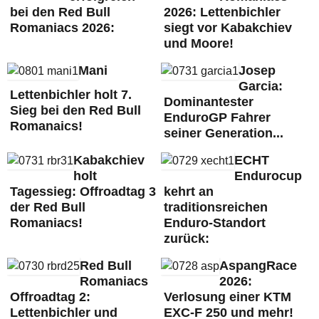
bei den Red Bull
2026: Lettenbichler
Romaniacs 2026:
siegt vor Kabakchiev
und Moore!
Mani
Josep
Garcia:
Lettenbichler holt 7.
Dominantester
Sieg bei den Red Bull
EnduroGP Fahrer
Romanaics!
seiner Generation...
Kabakchiev
ECHT
holt
Endurocup
Tagessieg: Offroadtag 3
kehrt an
der Red Bull
traditionsreichen
Romaniacs!
Enduro-Standort
zurück:
Red Bull
AspangRace
Romaniacs
2026:
Offroadtag 2:
Verlosung einer KTM
Lettenbichler und
EXC-F 250 und mehr!