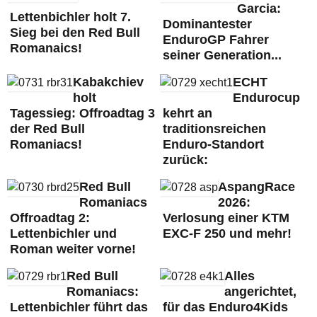
Garcia:
Lettenbichler holt 7.
Dominantester
Sieg bei den Red Bull
EnduroGP Fahrer
Romanaics!
seiner Generation...
Kabakchiev
ECHT
holt
Endurocup
Tagessieg: Offroadtag 3
kehrt an
der Red Bull
traditionsreichen
Romaniacs!
Enduro-Standort
zurück:
Red Bull
AspangRace
Romaniacs
2026:
Offroadtag 2:
Verlosung einer KTM
Lettenbichler und
EXC-F 250 und mehr!
Roman weiter vorne!
Red Bull
Alles
Romaniacs:
angerichtet,
Lettenbichler führt das
für das Enduro4Kids