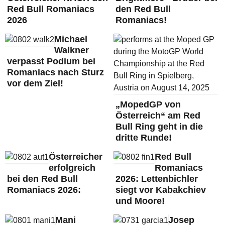
Red Bull Romaniacs
den Red Bull
2026
Romaniacs!
Michael
Walkner
verpasst Podium bei
Romaniacs nach Sturz
vor dem Ziel!
„MopedGP von
Österreich“ am Red
Bull Ring geht in die
dritte Runde!
Österreicher
Red Bull
erfolgreich
Romaniacs
bei den Red Bull
2026: Lettenbichler
Romaniacs 2026:
siegt vor Kabakchiev
und Moore!
Mani
Josep