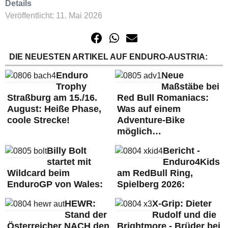
Details
Veröffentlicht: 11. Mai 2026
DIE NEUESTEN ARTIKEL AUF ENDURO-AUSTRIA:
Enduro
Neue
Trophy
Maßstäbe bei
Straßburg am 15./16.
Red Bull Romaniacs:
August: Heiße Phase,
Was auf einem
coole Strecke!
Adventure-Bike
möglich…
Billy Bolt
Bericht -
startet mit
Enduro4Kids
Wildcard beim
am RedBull Ring,
EnduroGP von Wales:
Spielberg 2026:
HEWR:
X-Grip: Dieter
Stand der
Rudolf und die
Österreicher NACH den
Brightmore - Brüder bei