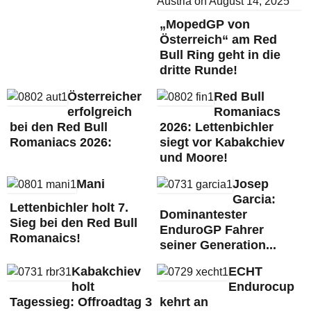
„MopedGP von
Österreich“ am Red
Bull Ring geht in die
dritte Runde!
Österreicher
Red Bull
erfolgreich
Romaniacs
bei den Red Bull
2026: Lettenbichler
Romaniacs 2026:
siegt vor Kabakchiev
und Moore!
Mani
Josep
Garcia:
Lettenbichler holt 7.
Dominantester
Sieg bei den Red Bull
EnduroGP Fahrer
Romanaics!
seiner Generation...
Kabakchiev
ECHT
holt
Endurocup
Tagessieg: Offroadtag 3
kehrt an