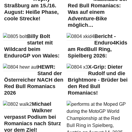
Straßburg am 15./16.
Red Bull Romaniacs:
August: Heiße Phase,
Was auf einem
coole Strecke!
Adventure-Bike
möglich…
Billy Bolt
Bericht -
startet mit
Enduro4Kids
Wildcard beim
am RedBull Ring,
EnduroGP von Wales:
Spielberg 2026:
HEWR:
X-Grip: Dieter
Stand der
Rudolf und die
Österreicher NACH den
Brightmore - Brüder bei
Red Bull Romaniacs
den Red Bull
2026
Romaniacs!
Michael
Walkner
verpasst Podium bei
Romaniacs nach Sturz
vor dem Ziel!