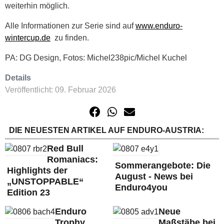
weiterhin möglich.
Alle Informationen zur Serie sind auf
www.enduro-
wintercup.de
zu finden.
PA: DG Design, Fotos: Michel238pic/Michel Kuchel
Details
Veröffentlicht: 09. Februar 2026
DIE NEUESTEN ARTIKEL AUF ENDURO-AUSTRIA:
Red Bull
Romaniacs:
Sommerangebote: Die
Highlights der
August - News bei
„UNSTOPPABLE“
Enduro4you
Edition 23
Enduro
Neue
Trophy
Maßstäbe bei