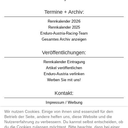
Termine + Archiv:
2026
Rennkalender
Rennkalender 2025
Enduro-Austria-Racing-Team
Gesamtes Archiv anzeigen
Veröffentlichungen:
Rennkalender Eintragung
Artikel veröffentlichen
Enduro-Austria verlinken
Werben Sie mit uns!
Kontakt:
Impressum / Werbung
Datenschutzinformation
Wir nutzen Cookies. Einige von ihnen sind essenziell für den
Informationspflicht WKO
Betrieb der Seite, andere helfen uns, diese Website und die
AGB
Nutzererfahrung zu verbessern. Du kannst selbst entscheiden, ob
du die Cookies zulassen möchtest. Bitte beachte, dass bei einer