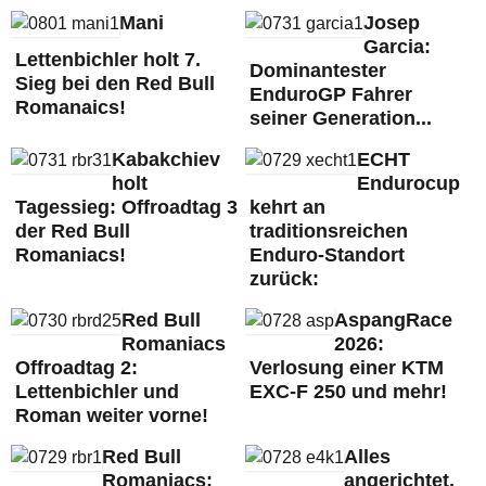
Mani
Josep
Garcia:
Lettenbichler holt 7.
Dominantester
Sieg bei den Red Bull
EnduroGP Fahrer
Romanaics!
seiner Generation...
Kabakchiev
ECHT
holt
Endurocup
Tagessieg: Offroadtag 3
kehrt an
der Red Bull
traditionsreichen
Romaniacs!
Enduro-Standort
zurück:
Red Bull
AspangRace
Romaniacs
2026:
Offroadtag 2:
Verlosung einer KTM
Lettenbichler und
EXC-F 250 und mehr!
Roman weiter vorne!
Red Bull
Alles
Romaniacs:
angerichtet,