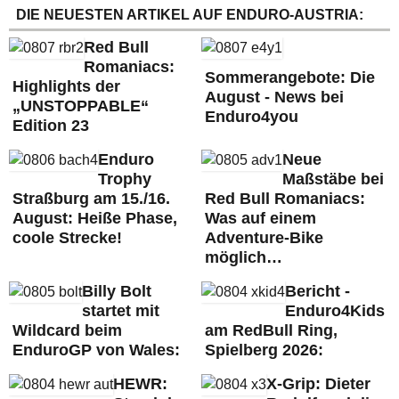
DIE NEUESTEN ARTIKEL AUF ENDURO-AUSTRIA:
Red Bull
Romaniacs:
Sommerangebote: Die
Highlights der
August - News bei
„UNSTOPPABLE“
Enduro4you
Edition 23
Enduro
Neue
Trophy
Maßstäbe bei
Straßburg am 15./16.
Red Bull Romaniacs:
August: Heiße Phase,
Was auf einem
coole Strecke!
Adventure-Bike
möglich…
Billy Bolt
Bericht -
startet mit
Enduro4Kids
Wildcard beim
am RedBull Ring,
EnduroGP von Wales:
Spielberg 2026:
HEWR:
X-Grip: Dieter