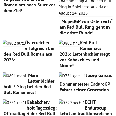
Romaniacs nach Sturz vor
dem Ziel!
„MopedGP von Österreich“
am Red Bull Ring geht in
die dritte Runde!
Österreicher
Red Bull
erfolgreich bei
Romaniacs
den Red Bull Romaniacs
2026: Lettenbichler siegt
2026:
vor Kabakchiev und
Moore!
Mani
Josep Garcia:
Lettenbichler
Dominantester EnduroGP
holt 7. Sieg bei den Red
Fahrer seiner Generation...
Bull Romanaics!
Kabakchiev
ECHT
holt Tagessieg:
Endurocup
Offroadtag 3 der Red Bull
kehrt an traditionsreichen