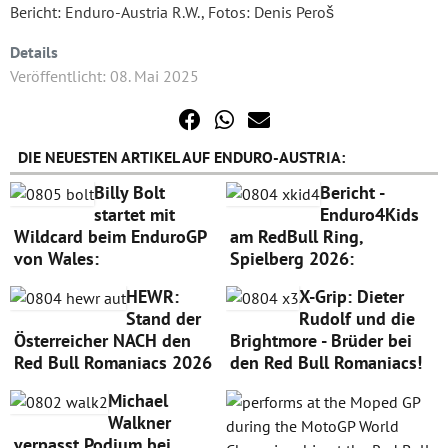
Bericht: Enduro-Austria R.W., Fotos: Denis Peroš
Details
Veröffentlicht: 08. Mai 2025
DIE NEUESTEN ARTIKEL AUF ENDURO-AUSTRIA:
Billy Bolt
Bericht -
startet mit
Enduro4Kids
Wildcard beim EnduroGP
am RedBull Ring,
von Wales:
Spielberg 2026:
HEWR:
X-Grip: Dieter
Stand der
Rudolf und die
Österreicher NACH den
Brightmore - Brüder bei
Red Bull Romaniacs 2026
den Red Bull Romaniacs!
Michael
Walkner
verpasst Podium bei