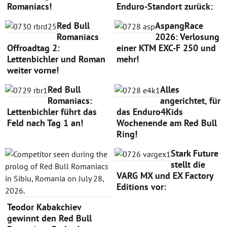
Romaniacs!
Enduro-Standort zurück:
Red Bull
AspangRace
Romaniacs
2026: Verlosung
Offroadtag 2:
einer KTM EXC-F 250 und
Lettenbichler und Roman
mehr!
weiter vorne!
Red Bull
Alles
Romaniacs:
angerichtet, für
Lettenbichler führt das
das Enduro4Kids
Feld nach Tag 1 an!
Wochenende am Red Bull
Ring!
Stark Future
stellt die
VARG MX und EX Factory
Editions vor:
Teodor Kabakchiev
gewinnt den Red Bull