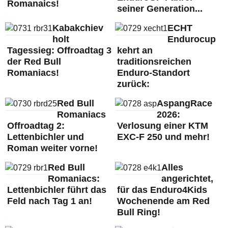
Romanaics!
seiner Generation...
Kabakchiev
ECHT
holt
Endurocup
Tagessieg: Offroadtag 3
kehrt an
der Red Bull
traditionsreichen
Romaniacs!
Enduro-Standort
zurück:
Red Bull
AspangRace
Romaniacs
2026:
Offroadtag 2:
Verlosung einer KTM
Lettenbichler und
EXC-F 250 und mehr!
Roman weiter vorne!
Red Bull
Alles
Romaniacs:
angerichtet,
Lettenbichler führt das
für das Enduro4Kids
Feld nach Tag 1 an!
Wochenende am Red
Bull Ring!