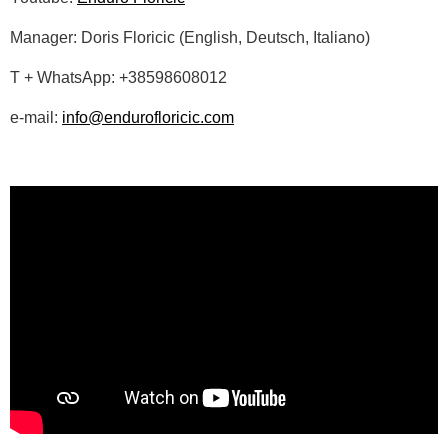
Manager: Doris Floricic (English, Deutsch, Italiano)
T + WhatsApp: +38598608012
e-mail:
info@endurofloricic.com