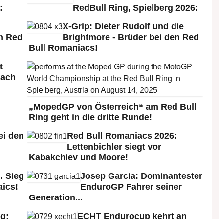
:
RedBull Ring, Spielberg 2026:
X-Grip: Dieter Rudolf und die
n Red
Brightmore - Brüder bei den Red
Bull Romaniacs!
t
nach
„MopedGP von Österreich“ am Red Bull
Ring geht in die dritte Runde!
ei den
Red Bull Romaniacs 2026:
:
Lettenbichler siegt vor
Kabakchiev und Moore!
. Sieg
Josep Garcia: Dominantester
aics!
EnduroGP Fahrer seiner
Generation...
g:
ECHT Endurocup kehrt an