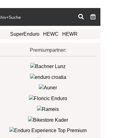
chiv+Suche
SuperEnduro
HEWC
HEWR
Premiumpartner: