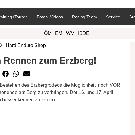
raining+Touren
Fotos+Videos
Racing Team
Service
Ar
ÖM
EM
WM
ISDE
 Rennen zum Erzberg!
t Bestehen des Erzbergrodeos die Möglichkeit, noch VOR
nende am Berg zu verbringen. Der 16. und 17. April
 besser kennen zu lernen...