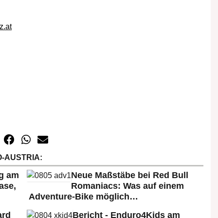
z.at
-AUSTRIA:
rg am
Neue Maßstäbe bei Red Bull
ase,
Romaniacs: Was auf einem
Adventure-Bike möglich…
ard
Bericht - Enduro4Kids am