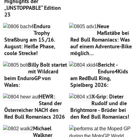
Highlights der
„UNSTOPPABLE“ Edition
23
Enduro
Neue
Trophy
Maßstäbe bei
Straßburg am 15./16.
Red Bull Romaniacs: Was
August: Heiße Phase,
auf einem Adventure-Bike
coole Strecke!
möglich…
Billy Bolt startet
Bericht -
mit Wildcard
Enduro4Kids
beim EnduroGP von
am RedBull Ring,
Wales:
Spielberg 2026:
HEWR:
X-Grip: Dieter
Stand der
Rudolf und die
Österreicher NACH den
Brightmore - Brüder bei
Red Bull Romaniacs 2026
den Red Bull Romaniacs!
Michael
Walkner