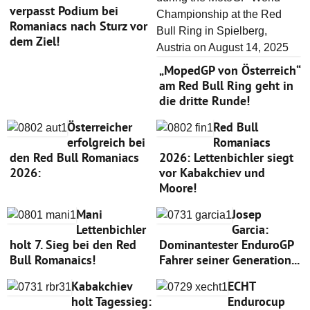
verpasst Podium bei
Romaniacs nach Sturz vor
dem Ziel!
„MopedGP von Österreich“
am Red Bull Ring geht in
die dritte Runde!
Österreicher
Red Bull
erfolgreich bei
Romaniacs
den Red Bull Romaniacs
2026: Lettenbichler siegt
2026:
vor Kabakchiev und
Moore!
Mani
Josep
Lettenbichler
Garcia:
holt 7. Sieg bei den Red
Dominantester EnduroGP
Bull Romanaics!
Fahrer seiner Generation...
Kabakchiev
ECHT
holt Tagessieg:
Endurocup