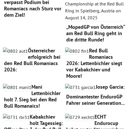
verpasst Podium bei
Romaniacs nach Sturz vor
dem Ziel!
„MopedGP von Österreich“
am Red Bull Ring geht in
die dritte Runde!
Österreicher
Red Bull
erfolgreich bei
Romaniacs
den Red Bull Romaniacs
2026: Lettenbichler siegt
2026:
vor Kabakchiev und
Moore!
Mani
Josep Garcia:
Lettenbichler
Dominantester EnduroGP
holt 7. Sieg bei den Red
Fahrer seiner Generation...
Bull Romanaics!
Kabakchiev
ECHT
holt Tagessieg:
Endurocup