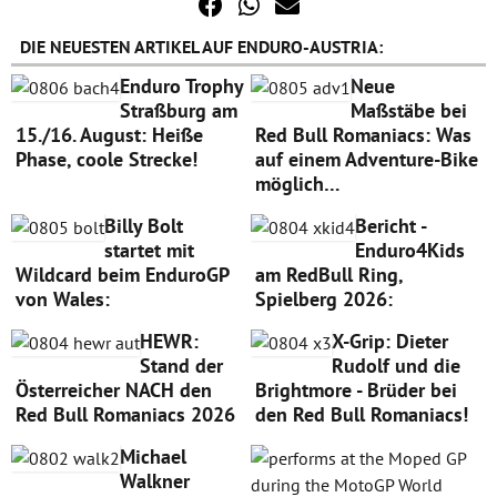
DIE NEUESTEN ARTIKEL AUF ENDURO-AUSTRIA:
Enduro Trophy
Neue
Straßburg am
Maßstäbe bei
15./16. August: Heiße
Red Bull Romaniacs: Was
Phase, coole Strecke!
auf einem Adventure-Bike
möglich…
Billy Bolt
Bericht -
startet mit
Enduro4Kids
Wildcard beim EnduroGP
am RedBull Ring,
von Wales:
Spielberg 2026:
HEWR:
X-Grip: Dieter
Stand der
Rudolf und die
Österreicher NACH den
Brightmore - Brüder bei
Red Bull Romaniacs 2026
den Red Bull Romaniacs!
Michael
Walkner