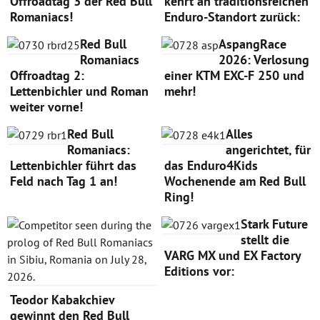
Offroadtag 3 der Red Bull
kehrt an traditionsreichen
Romaniacs!
Enduro-Standort zurück:
Red Bull
AspangRace
Romaniacs
2026: Verlosung
Offroadtag 2:
einer KTM EXC-F 250 und
Lettenbichler und Roman
mehr!
weiter vorne!
Red Bull
Alles
Romaniacs:
angerichtet, für
Lettenbichler führt das
das Enduro4Kids
Feld nach Tag 1 an!
Wochenende am Red Bull
Ring!
Stark Future
stellt die
VARG MX und EX Factory
Editions vor:
Teodor Kabakchiev
gewinnt den Red Bull