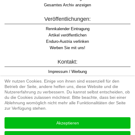
Gesamtes Archiv anzeigen
Veröffentlichungen:
Rennkalender Eintragung
Artikel veröffentlichen
Enduro-Austria verlinken
Werben Sie mit uns!
Kontakt:
Impressum / Werbung
Datenschutzinformation
Wir nutzen Cookies. Einige von ihnen sind essenziell für den
Informationspflicht WKO
Betrieb der Seite, andere helfen uns, diese Website und die
AGB
Nutzererfahrung zu verbessern. Du kannst selbst entscheiden, ob
du die Cookies zulassen möchtest. Bitte beachte, dass bei einer
Ablehnung womöglich nicht mehr alle Funktionalitäten der Seite
zur Verfügung stehen.
Begriff "Enduro" auf Wikipedia
Akzeptieren
#enduroaustria, #wirlebenenduro #enduroaustriaracingteam
Enduro-Austria, Enduro, Endurosport, Endurocross, Endurotraining,