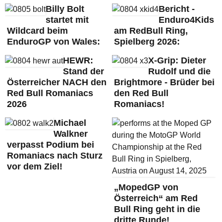
Billy Bolt
Bericht -
startet mit
Enduro4Kids
Wildcard beim
am RedBull Ring,
EnduroGP von Wales:
Spielberg 2026:
HEWR:
X-Grip: Dieter
Stand der
Rudolf und die
Österreicher NACH den
Brightmore - Brüder bei
Red Bull Romaniacs
den Red Bull
2026
Romaniacs!
Michael
Walkner
verpasst Podium bei
Romaniacs nach Sturz
vor dem Ziel!
„MopedGP von
Österreich“ am Red
Bull Ring geht in die
dritte Runde!