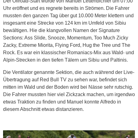
Der Offroad-Start wurde von Manuel Lettenbichler um 07:00
Uhr eröffnet und es regnete bereits in Strömen. Die Fahrer
mussten den ganzen Tag über gut 10.000 Meter klettern und
insgesamt eine Strecke von 124 km im Umfeld von Sibiu
bewältigen. Hie die klangvollen Namen der Signature
Sections: Ass Slide, Snooze, Momentum, Too Much Zicky
Zacky, Extreme Miorita, Flying Ford, Hug the Tree und The
Rock. Es war ein klassischer Romaniacs-Mix aus Wald- und
Alpin-Strecken in den tiefen Tälern um Sibiu und Paltinis.
Die Ventilator genannte Sektion, die auch während der Live-
Übertragung auf Red Bull TV zu sehen war, befindet sich
mitten im Wald und der Boden wird bei Nässe sehr rutschig.
Die Fahrer mussten hier viel Zickzack machen, um irgendwo
etwas Traktion zu finden und Manuel konnte Alfredo in
diesem Abschnitt etwas distanzieren.