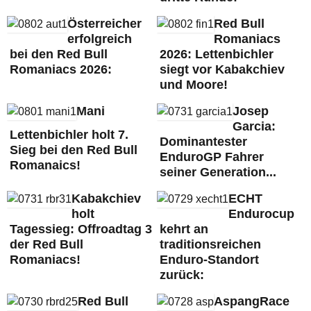
Österreicher
Red Bull
erfolgreich
Romaniacs
bei den Red Bull
2026: Lettenbichler
Romaniacs 2026:
siegt vor Kabakchiev
und Moore!
Mani
Josep
Garcia:
Lettenbichler holt 7.
Dominantester
Sieg bei den Red Bull
EnduroGP Fahrer
Romanaics!
seiner Generation...
Kabakchiev
ECHT
holt
Endurocup
Tagessieg: Offroadtag 3
kehrt an
der Red Bull
traditionsreichen
Romaniacs!
Enduro-Standort
zurück:
Red Bull
AspangRace