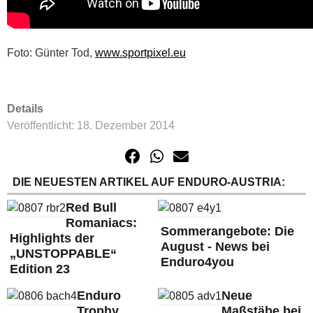
Foto: Günter Tod,
www.sportpixel.eu
Details
Veröffentlicht: 18. Dezember 2014
DIE NEUESTEN ARTIKEL AUF ENDURO-AUSTRIA:
Red Bull
Romaniacs:
Sommerangebote: Die
Highlights der
August - News bei
„UNSTOPPABLE“
Enduro4you
Edition 23
Enduro
Neue
Trophy
Maßstäbe bei