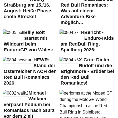
Straßburg am 15./16.
Red Bull Romaniacs:
August: Heiße Phase,
Was auf einem
coole Strecke!
Adventure-Bike
möglich…
Billy Bolt
Bericht -
startet mit
Enduro4Kids
Wildcard beim
am RedBull Ring,
EnduroGP von Wales:
Spielberg 2026:
HEWR:
X-Grip: Dieter
Stand der
Rudolf und die
Österreicher NACH den
Brightmore - Brüder bei
Red Bull Romaniacs
den Red Bull
2026
Romaniacs!
Michael
Walkner
verpasst Podium bei
Romaniacs nach Sturz
vor dem Ziel!