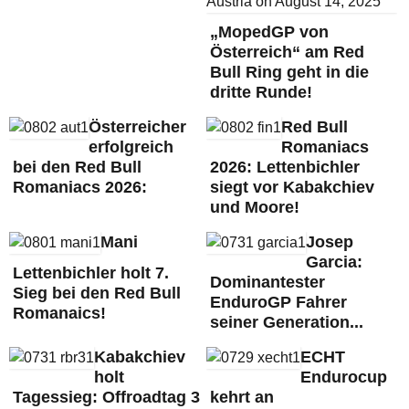
„MopedGP von
Österreich“ am Red
Bull Ring geht in die
dritte Runde!
Österreicher
Red Bull
erfolgreich
Romaniacs
bei den Red Bull
2026: Lettenbichler
Romaniacs 2026:
siegt vor Kabakchiev
und Moore!
Mani
Josep
Garcia:
Lettenbichler holt 7.
Dominantester
Sieg bei den Red Bull
EnduroGP Fahrer
Romanaics!
seiner Generation...
Kabakchiev
ECHT
holt
Endurocup
Tagessieg: Offroadtag 3
kehrt an