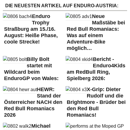
DIE NEUESTEN ARTIKEL AUF ENDURO-AUSTRIA:
Enduro
Neue
Trophy
Maßstäbe bei
Straßburg am 15./16.
Red Bull Romaniacs:
August: Heiße Phase,
Was auf einem
coole Strecke!
Adventure-Bike
möglich…
Billy Bolt
Bericht -
startet mit
Enduro4Kids
Wildcard beim
am RedBull Ring,
EnduroGP von Wales:
Spielberg 2026:
HEWR:
X-Grip: Dieter
Stand der
Rudolf und die
Österreicher NACH den
Brightmore - Brüder bei
Red Bull Romaniacs
den Red Bull
2026
Romaniacs!
Michael