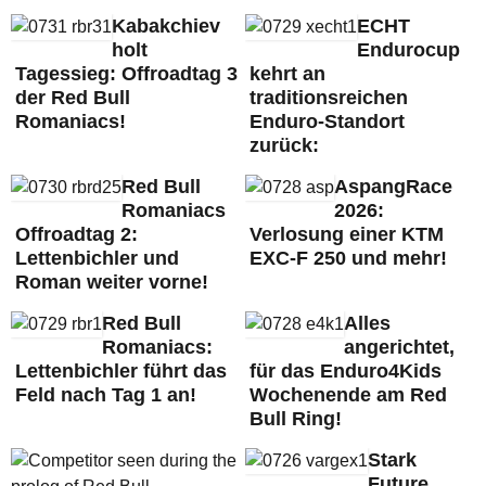
Kabakchiev
ECHT
holt
Endurocup
Tagessieg: Offroadtag 3
kehrt an
der Red Bull
traditionsreichen
Romaniacs!
Enduro-Standort
zurück:
Red Bull
AspangRace
Romaniacs
2026:
Offroadtag 2:
Verlosung einer KTM
Lettenbichler und
EXC-F 250 und mehr!
Roman weiter vorne!
Red Bull
Alles
Romaniacs:
angerichtet,
Lettenbichler führt das
für das Enduro4Kids
Feld nach Tag 1 an!
Wochenende am Red
Bull Ring!
Stark
Future