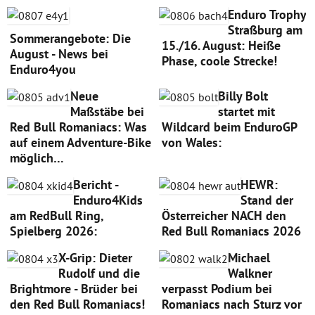
Enduro Trophy
Straßburg am
Sommerangebote: Die
15./16. August: Heiße
August - News bei
Phase, coole Strecke!
Enduro4you
Neue
Billy Bolt
Maßstäbe bei
startet mit
Red Bull Romaniacs: Was
Wildcard beim EnduroGP
auf einem Adventure-Bike
von Wales:
möglich…
Bericht -
HEWR:
Enduro4Kids
Stand der
am RedBull Ring,
Österreicher NACH den
Spielberg 2026:
Red Bull Romaniacs 2026
X-Grip: Dieter
Michael
Rudolf und die
Walkner
Brightmore - Brüder bei
verpasst Podium bei
den Red Bull Romaniacs!
Romaniacs nach Sturz vor