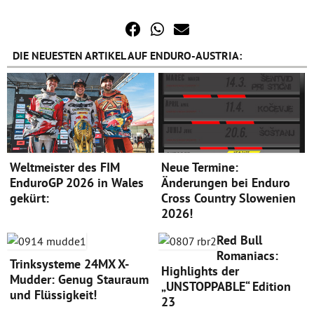
DIE NEUESTEN ARTIKEL AUF ENDURO-AUSTRIA:
Weltmeister des FIM
Neue Termine:
EnduroGP 2026 in Wales
Änderungen bei Enduro
gekürt:
Cross Country Slowenien
2026!
Red Bull
Romaniacs:
Trinksysteme 24MX X-
Highlights der
Mudder: Genug Stauraum
„UNSTOPPABLE“ Edition
und Flüssigkeit!
23