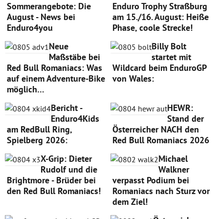
Sommerangebote: Die
Enduro Trophy Straßburg
August - News bei
am 15./16. August: Heiße
Enduro4you
Phase, coole Strecke!
Neue
Billy Bolt
Maßstäbe bei
startet mit
Red Bull Romaniacs: Was
Wildcard beim EnduroGP
auf einem Adventure-Bike
von Wales:
möglich…
Bericht -
HEWR:
Enduro4Kids
Stand der
am RedBull Ring,
Österreicher NACH den
Spielberg 2026:
Red Bull Romaniacs 2026
X-Grip: Dieter
Michael
Rudolf und die
Walkner
Brightmore - Brüder bei
verpasst Podium bei
den Red Bull Romaniacs!
Romaniacs nach Sturz vor
dem Ziel!