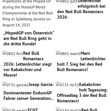
Österreicher
erfolgreich bei
den Red Bull Romaniacs
2026:
„MopedGP von Österreich“
am Red Bull Ring geht in
die dritte Runde!
Red Bull
Mani
Romaniacs
Lettenbichler
2026: Lettenbichler siegt
holt 7. Sieg bei den Red
vor Kabakchiev und
Bull Romanaics!
Moore!
Josep Garcia:
Kabakchiev
holt Tagessieg:
Dominantester EnduroGP
Offroadtag 3 der Red Bull
Fahrer seiner Generation...
Romaniacs!
ECHT
Red Bull