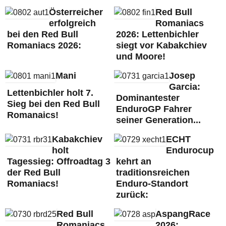
Österreicher
Red Bull
erfolgreich
Romaniacs
bei den Red Bull
2026: Lettenbichler
Romaniacs 2026:
siegt vor Kabakchiev
und Moore!
Mani
Josep
Garcia:
Lettenbichler holt 7.
Dominantester
Sieg bei den Red Bull
EnduroGP Fahrer
Romanaics!
seiner Generation...
Kabakchiev
ECHT
holt
Endurocup
Tagessieg: Offroadtag 3
kehrt an
der Red Bull
traditionsreichen
Romaniacs!
Enduro-Standort
zurück:
Red Bull
AspangRace
Romaniacs
2026: