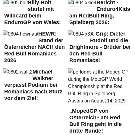
Billy Bolt
Bericht -
startet mit
Enduro4Kids
Wildcard beim
am RedBull Ring,
EnduroGP von Wales:
Spielberg 2026:
HEWR:
X-Grip: Dieter
Stand der
Rudolf und die
Österreicher NACH den
Brightmore - Brüder bei
Red Bull Romaniacs
den Red Bull
2026
Romaniacs!
Michael
Walkner
verpasst Podium bei
Romaniacs nach Sturz
vor dem Ziel!
„MopedGP von
Österreich“ am Red
Bull Ring geht in die
dritte Runde!