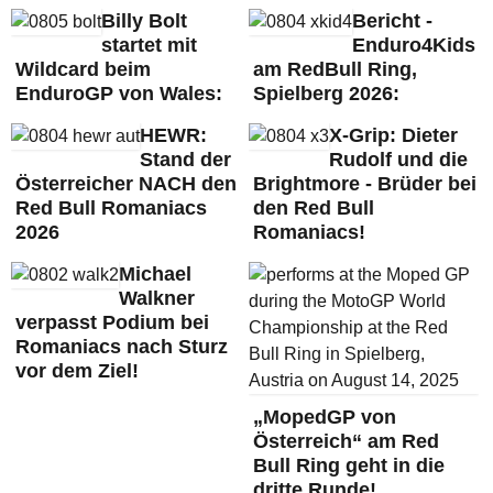
Billy Bolt
Bericht -
startet mit
Enduro4Kids
Wildcard beim
am RedBull Ring,
EnduroGP von Wales:
Spielberg 2026:
HEWR:
X-Grip: Dieter
Stand der
Rudolf und die
Österreicher NACH den
Brightmore - Brüder bei
Red Bull Romaniacs
den Red Bull
2026
Romaniacs!
Michael
Walkner
verpasst Podium bei
Romaniacs nach Sturz
vor dem Ziel!
„MopedGP von
Österreich“ am Red
Bull Ring geht in die
dritte Runde!