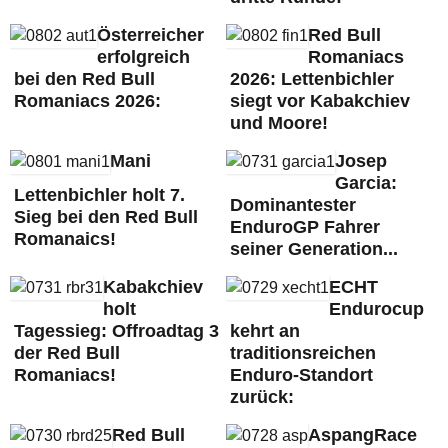
Österreicher
Red Bull
erfolgreich
Romaniacs
bei den Red Bull
2026: Lettenbichler
Romaniacs 2026:
siegt vor Kabakchiev
und Moore!
Mani
Josep
Garcia:
Lettenbichler holt 7.
Dominantester
Sieg bei den Red Bull
EnduroGP Fahrer
Romanaics!
seiner Generation...
Kabakchiev
ECHT
holt
Endurocup
Tagessieg: Offroadtag 3
kehrt an
der Red Bull
traditionsreichen
Romaniacs!
Enduro-Standort
zurück:
Red Bull
AspangRace