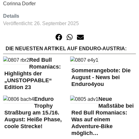
Corinna Dorfer
Details
Veröffentlicht: 26. September 2025
DIE NEUESTEN ARTIKEL AUF ENDURO-AUSTRIA:
Red Bull
Romaniacs:
Sommerangebote: Die
Highlights der
August - News bei
„UNSTOPPABLE“
Enduro4you
Edition 23
Enduro
Neue
Trophy
Maßstäbe bei
Straßburg am 15./16.
Red Bull Romaniacs:
August: Heiße Phase,
Was auf einem
coole Strecke!
Adventure-Bike
möglich…