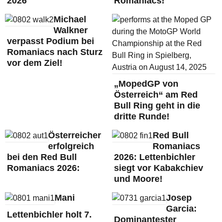
2026
Romaniacs!
Michael
Walkner
verpasst Podium bei
Romaniacs nach Sturz
vor dem Ziel!
„MopedGP von
Österreich“ am Red
Bull Ring geht in die
dritte Runde!
Österreicher
Red Bull
erfolgreich
Romaniacs
bei den Red Bull
2026: Lettenbichler
Romaniacs 2026:
siegt vor Kabakchiev
und Moore!
Mani
Josep
Garcia:
Lettenbichler holt 7.
Dominantester