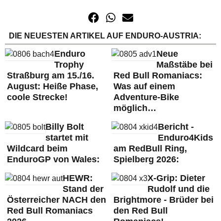
DIE NEUESTEN ARTIKEL AUF ENDURO-AUSTRIA:
Enduro
Neue
Trophy
Maßstäbe bei
Straßburg am 15./16.
Red Bull Romaniacs:
August: Heiße Phase,
Was auf einem
coole Strecke!
Adventure-Bike
möglich…
Billy Bolt
Bericht -
startet mit
Enduro4Kids
Wildcard beim
am RedBull Ring,
EnduroGP von Wales:
Spielberg 2026:
HEWR:
X-Grip: Dieter
Stand der
Rudolf und die
Österreicher NACH den
Brightmore - Brüder bei
Red Bull Romaniacs
den Red Bull