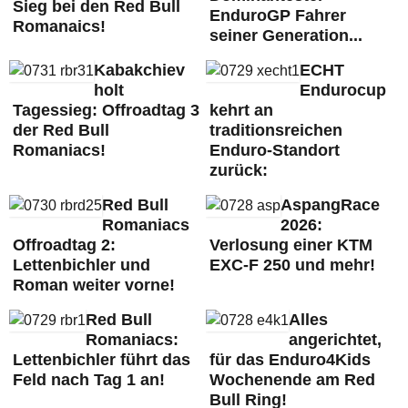
Sieg bei den Red Bull
EnduroGP Fahrer
Romanaics!
seiner Generation...
Kabakchiev
ECHT
holt
Endurocup
Tagessieg: Offroadtag 3
kehrt an
der Red Bull
traditionsreichen
Romaniacs!
Enduro-Standort
zurück:
Red Bull
AspangRace
Romaniacs
2026:
Offroadtag 2:
Verlosung einer KTM
Lettenbichler und
EXC-F 250 und mehr!
Roman weiter vorne!
Red Bull
Alles
Romaniacs:
angerichtet,
Lettenbichler führt das
für das Enduro4Kids
Feld nach Tag 1 an!
Wochenende am Red
Bull Ring!