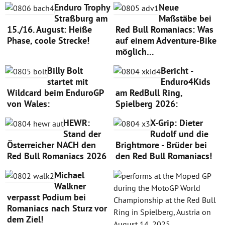
Enduro Trophy
Neue
Straßburg am
Maßstäbe bei
15./16. August: Heiße
Red Bull Romaniacs: Was
Phase, coole Strecke!
auf einem Adventure-Bike
möglich…
Billy Bolt
Bericht -
startet mit
Enduro4Kids
Wildcard beim EnduroGP
am RedBull Ring,
von Wales:
Spielberg 2026:
HEWR:
X-Grip: Dieter
Stand der
Rudolf und die
Österreicher NACH den
Brightmore - Brüder bei
Red Bull Romaniacs 2026
den Red Bull Romaniacs!
Michael
Walkner
verpasst Podium bei
Romaniacs nach Sturz vor
dem Ziel!