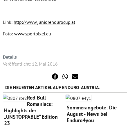
Link:
http://www.juniorendurocup.at
Foto:
www.sportpixel.eu
Details
Veröffentlicht: 12. Mai 2016
DIE NEUESTEN ARTIKEL AUF ENDURO-AUSTRIA:
Red Bull
Romaniacs:
Sommerangebote: Die
Highlights der
August - News bei
„UNSTOPPABLE“ Edition
Enduro4you
23