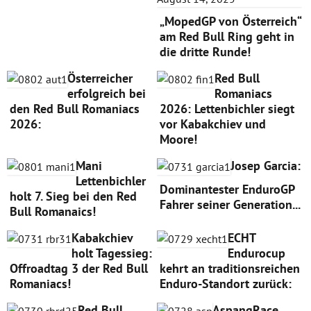
„MopedGP von Österreich“
am Red Bull Ring geht in
die dritte Runde!
Österreicher
Red Bull
erfolgreich bei
Romaniacs
den Red Bull Romaniacs
2026: Lettenbichler siegt
2026:
vor Kabakchiev und
Moore!
Mani
Josep Garcia:
Lettenbichler
Dominantester EnduroGP
holt 7. Sieg bei den Red
Fahrer seiner Generation...
Bull Romanaics!
Kabakchiev
ECHT
holt Tagessieg:
Endurocup
Offroadtag 3 der Red Bull
kehrt an traditionsreichen
Romaniacs!
Enduro-Standort zurück:
Red Bull
AspangRace