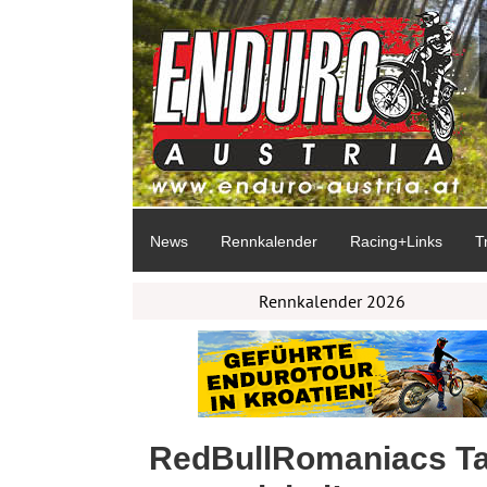
News
Rennkalender
Racing+Links
T
Rennkalender 2026
RedBullRomaniacs Tag