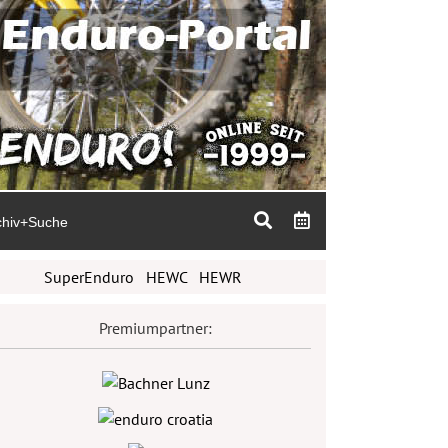
chiv+Suche
SuperEnduro
HEWC
HEWR
Premiumpartner: