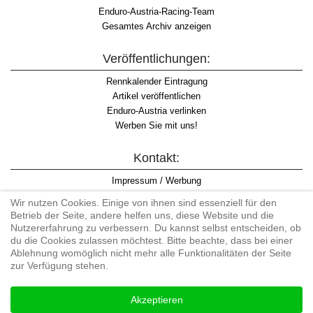
Enduro-Austria-Racing-Team
Gesamtes Archiv anzeigen
Veröffentlichungen:
Rennkalender Eintragung
Artikel veröffentlichen
Enduro-Austria verlinken
Werben Sie mit uns!
Kontakt:
Impressum / Werbung
Datenschutzinformation
Wir nutzen Cookies. Einige von ihnen sind essenziell für den
Informationspflicht WKO
Betrieb der Seite, andere helfen uns, diese Website und die
AGB
Nutzererfahrung zu verbessern. Du kannst selbst entscheiden, ob
du die Cookies zulassen möchtest. Bitte beachte, dass bei einer
Ablehnung womöglich nicht mehr alle Funktionalitäten der Seite
zur Verfügung stehen.
Begriff "Enduro" auf Wikipedia
Akzeptieren
#enduroaustria, #wirlebenenduro #enduroaustriaracingteam