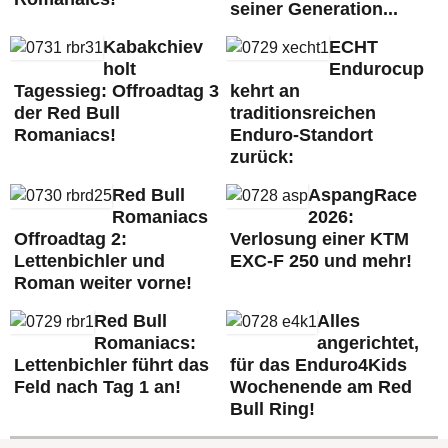
seiner Generation...
Kabakchiev
ECHT
holt
Endurocup
Tagessieg: Offroadtag 3
kehrt an
der Red Bull
traditionsreichen
Romaniacs!
Enduro-Standort
zurück:
Red Bull
AspangRace
Romaniacs
2026:
Offroadtag 2:
Verlosung einer KTM
Lettenbichler und
EXC-F 250 und mehr!
Roman weiter vorne!
Red Bull
Alles
Romaniacs:
angerichtet,
Lettenbichler führt das
für das Enduro4Kids
Feld nach Tag 1 an!
Wochenende am Red
Bull Ring!