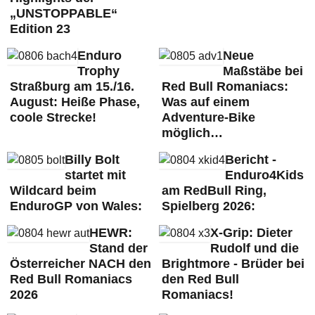
„UNSTOPPABLE“
Edition 23
Enduro
Neue
Trophy
Maßstäbe bei
Straßburg am 15./16.
Red Bull Romaniacs:
August: Heiße Phase,
Was auf einem
coole Strecke!
Adventure-Bike
möglich…
Billy Bolt
Bericht -
startet mit
Enduro4Kids
Wildcard beim
am RedBull Ring,
EnduroGP von Wales:
Spielberg 2026:
HEWR:
X-Grip: Dieter
Stand der
Rudolf und die
Österreicher NACH den
Brightmore - Brüder bei
Red Bull Romaniacs
den Red Bull
2026
Romaniacs!