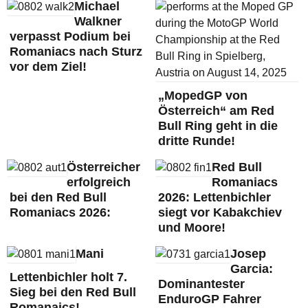
Michael
Walkner
verpasst Podium bei
Romaniacs nach Sturz
vor dem Ziel!
„MopedGP von
Österreich“ am Red
Bull Ring geht in die
dritte Runde!
Österreicher
Red Bull
erfolgreich
Romaniacs
bei den Red Bull
2026: Lettenbichler
Romaniacs 2026:
siegt vor Kabakchiev
und Moore!
Mani
Josep
Garcia:
Lettenbichler holt 7.
Dominantester
Sieg bei den Red Bull
EnduroGP Fahrer
Romanaics!