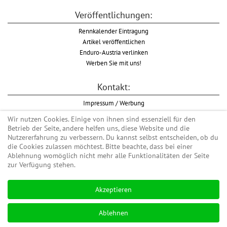
Veröffentlichungen:
Rennkalender Eintragung
Artikel veröffentlichen
Enduro-Austria verlinken
Werben Sie mit uns!
Kontakt:
Impressum / Werbung
Datenschutzinformation
Wir nutzen Cookies. Einige von ihnen sind essenziell für den
Informationspflicht WKO
Betrieb der Seite, andere helfen uns, diese Website und die
AGB
Nutzererfahrung zu verbessern. Du kannst selbst entscheiden, ob du
die Cookies zulassen möchtest. Bitte beachte, dass bei einer
Ablehnung womöglich nicht mehr alle Funktionalitäten der Seite
zur Verfügung stehen.
Begriff "Enduro" auf Wikipedia
Akzeptieren
#enduroaustria, #wirlebenenduro #enduroaustriaracingteam
Enduro-Austria, Enduro, Endurosport, Endurocross, Endurotraining, Endurotouren,
Ablehnen
Endurorennen, Hardenduro, Extreme Enduro