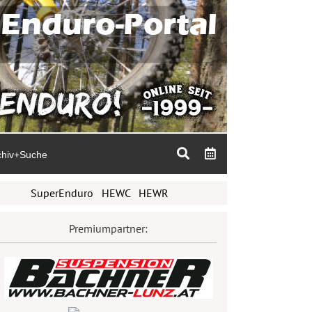
chiv+Suche
SuperEnduro
HEWC
HEWR
Premiumpartner: