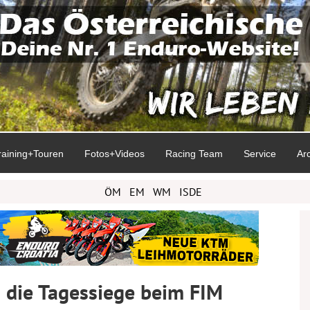
raining+Touren
Fotos+Videos
Racing Team
Service
Ar
ÖM
EM
WM
ISDE
 die Tagessiege beim FIM