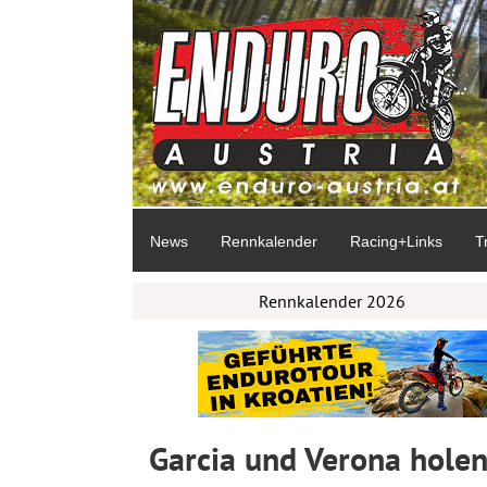
News
Rennkalender
Racing+Links
T
Rennkalender 2026
Garcia und Verona holen