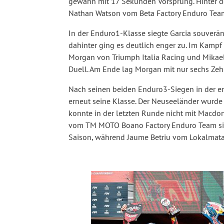
gewann mit 17 Sekunden Vorsprung. Hinter d
Nathan Watson vom Beta Factory Enduro Team 
In der Enduro1-Klasse siegte Garcia souverä
dahinter ging es deutlich enger zu. Im Kampf 
Morgan von Triumph Italia Racing und Mikae
Duell. Am Ende lag Morgan mit nur sechs Zeh
Nach seinen beiden Enduro3-Siegen in der 
erneut seine Klasse. Der Neuseeländer wurde
konnte in der letzten Runde nicht mit Macdon
vom TM MOTO Boano Factory Enduro Team siche
Saison, während Jaume Betriu vom Lokalmatad