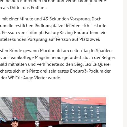
en beiden Führenden Pichon und Verona komplettierte
als Dritter das Podium.
n mit einer Minute und 43 Sekunden Vorsprung. Doch
um die restlichen Podiumsplätze lieferten sich Lesiardo
l Persson vom Triumph Factory Racing Enduro Team ein
ntelsekunden Vorsprung auf Persson auf Platz zwei.
ersten Runde gewann Macdonald am ersten Tag in Spanien
 von Teamkollege Magain herausgefordert, doch der Belgier
ald mithalten und verhinderte so den Sieg. Leo Le Quere
rte sich mit Platz drei sein erstes Enduro3-Podium der
or WP Eric Auge Vierter wurde.