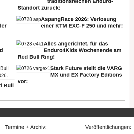
traditionsreichen Enduro-
Standort zurück:
AspangRace 2026: Verlosung
ler
einer KTM EXC-F 250 und mehr!
Alles angerichtet, für das
ld
Enduro4Kids Wochenende am
Red Bull Ring!
Stark Future stellt die VARG
MX und EX Factory Editions
vor:
 Bull
Termine + Archiv:
Veröffentlichungen: