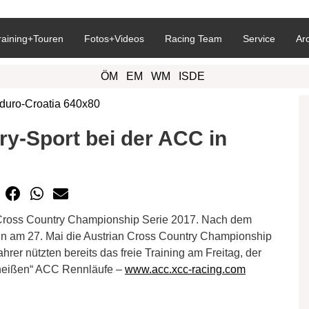
raining+Touren
Fotos+Videos
Racing Team
Service
Ar
ÖM
EM
WM
ISDE
y-Sport bei der ACC in
n Cross Country Championship Serie 2017. Nach dem
nun am 27. Mai die Austrian Cross Country Championship
rer nützten bereits das freie Training am Freitag, der
„heißen“ ACC Rennläufe –
www.acc.xcc-racing.com