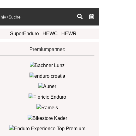
chiv+Suche
SuperEnduro
HEWC
HEWR
Premiumpartner: