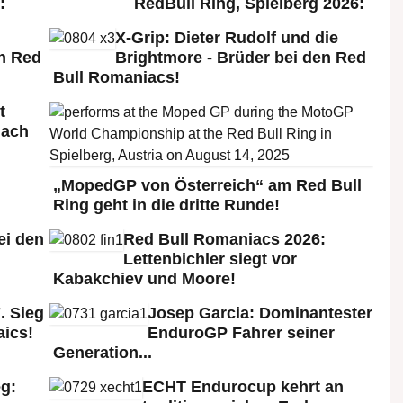
:
RedBull Ring, Spielberg 2026:
X-Grip: Dieter Rudolf und die
n Red
Brightmore - Brüder bei den Red
Bull Romaniacs!
t
nach
„MopedGP von Österreich“ am Red Bull
Ring geht in die dritte Runde!
ei den
Red Bull Romaniacs 2026:
:
Lettenbichler siegt vor
Kabakchiev und Moore!
. Sieg
Josep Garcia: Dominantester
aics!
EnduroGP Fahrer seiner
Generation...
g:
ECHT Endurocup kehrt an