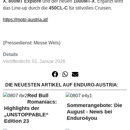
X
,
800MT Explore
und der neuen
1000MT-X
. Ergänzt wird
das Line-up durch die
450CL-C
für stilvolles Cruisen.
https://moto-austria.at/
(Pressedienst: Messe Wels)
Details
Veröffentlicht: 01. Januar 2026
DIE NEUESTEN ARTIKEL AUF ENDURO-AUSTRIA:
Red Bull
Romaniacs:
Sommerangebote: Die
Highlights der
August - News bei
„UNSTOPPABLE“
Enduro4you
Edition 23