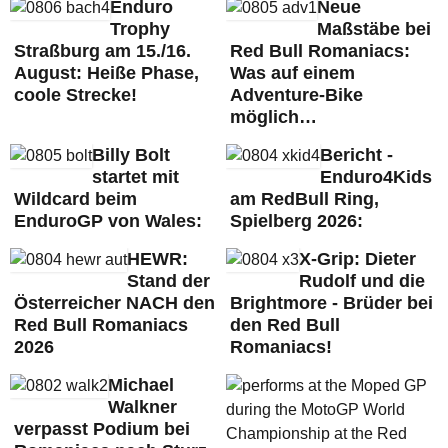
Enduro
Neue
Trophy
Maßstäbe bei
Straßburg am 15./16.
Red Bull Romaniacs:
August: Heiße Phase,
Was auf einem
coole Strecke!
Adventure-Bike
möglich…
Billy Bolt
Bericht -
startet mit
Enduro4Kids
Wildcard beim
am RedBull Ring,
EnduroGP von Wales:
Spielberg 2026:
HEWR:
X-Grip: Dieter
Stand der
Rudolf und die
Österreicher NACH den
Brightmore - Brüder bei
Red Bull Romaniacs
den Red Bull
2026
Romaniacs!
Michael
Walkner
verpasst Podium bei