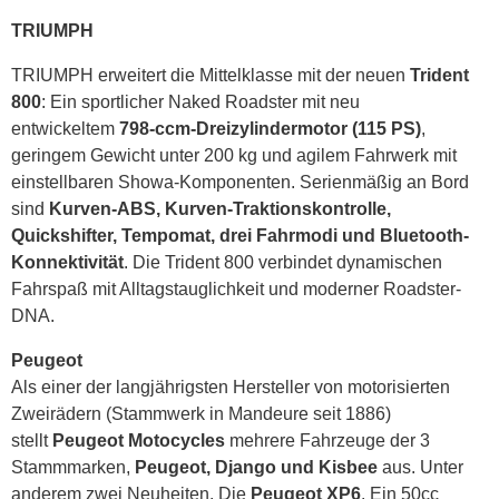
TRIUMPH
TRIUMPH erweitert die Mittelklasse mit der neuen
Trident
800
: Ein sportlicher Naked Roadster mit neu
entwickeltem
798-ccm-Dreizylindermotor (115 PS)
,
geringem Gewicht unter 200 kg und agilem Fahrwerk mit
einstellbaren Showa-Komponenten. Serienmäßig an Bord
sind
Kurven-ABS, Kurven-Traktionskontrolle,
Quickshifter, Tempomat, drei Fahrmodi und Bluetooth-
Konnektivität
. Die Trident 800 verbindet dynamischen
Fahrspaß mit Alltagstauglichkeit und moderner Roadster-
DNA.
Peugeot
Als einer der langjährigsten Hersteller von motorisierten
Zweirädern (Stammwerk in Mandeure seit 1886)
stellt
Peugeot Motocycles
mehrere Fahrzeuge der 3
Stammmarken,
Peugeot, Django und Kisbee
aus. Unter
anderem zwei Neuheiten. Die
Peugeot XP6
. Ein 50cc