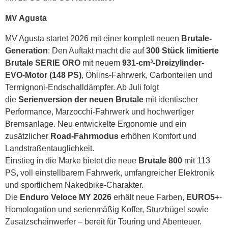
MV Agusta
MV Agusta startet 2026 mit einer komplett neuen
Brutale-
Generation
: Den Auftakt macht die auf
300 Stück limitierte
Brutale SERIE ORO
mit neuem
931-cm³-Dreizylinder-
EVO-Motor (148 PS)
, Öhlins-Fahrwerk, Carbonteilen und
Termignoni-Endschalldämpfer. Ab Juli folgt
die
Serienversion der neuen Brutale
mit identischer
Performance, Marzocchi-Fahrwerk und hochwertiger
Bremsanlage. Neu entwickelte Ergonomie und ein
zusätzlicher
Road-Fahrmodus
erhöhen Komfort und
Landstraßentauglichkeit.
Einstieg in die Marke bietet die neue
Brutale 800
mit 113
PS, voll einstellbarem Fahrwerk, umfangreicher Elektronik
und sportlichem Nakedbike-Charakter.
Die
Enduro Veloce MY 2026
erhält neue Farben,
EURO5+
-
Homologation und serienmäßig Koffer, Sturzbügel sowie
Zusatzscheinwerfer – bereit für Touring und Abenteuer.