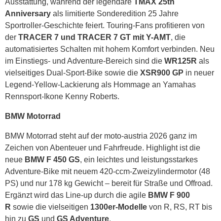
Ausstattung, während der legendäre
TMAX 25th
Anniversary
als limitierte Sonderedition 25 Jahre
Sportroller-Geschichte feiert. Touring-Fans profitieren von
der
TRACER 7 und TRACER 7 GT mit Y-AMT
, die
automatisiertes Schalten mit hohem Komfort verbinden. Neu
im Einstiegs- und Adventure-Bereich sind die
WR125R
als
vielseitiges Dual-Sport-Bike sowie die
XSR900 GP
in neuer
Legend-Yellow-Lackierung als Hommage an Yamahas
Rennsport-Ikone Kenny Roberts.
BMW Motorrad
BMW Motorrad steht auf der moto-austria 2026 ganz im
Zeichen von Abenteuer und Fahrfreude. Highlight ist die
neue
BMW F 450 GS
, ein leichtes und leistungsstarkes
Adventure-Bike mit neuem 420-ccm-Zweizylindermotor (48
PS) und nur 178 kg Gewicht – bereit für Straße und Offroad.
Ergänzt wird das Line-up durch die agile
BMW F 900
R
sowie die vielseitigen
1300er-Modelle
von R, RS, RT bis
hin zu
GS
und
GS Adventure
.