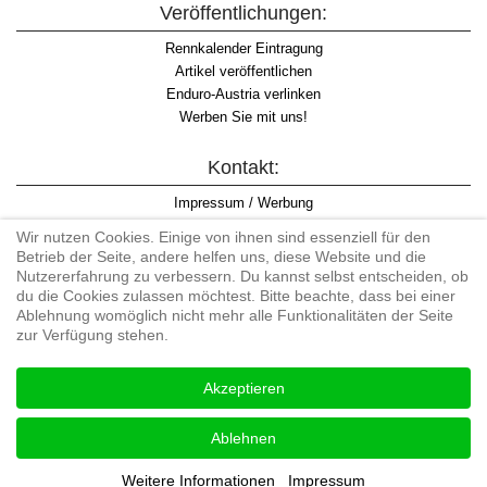
Veröffentlichungen:
Rennkalender Eintragung
Artikel veröffentlichen
Enduro-Austria verlinken
Werben Sie mit uns!
Kontakt:
Impressum / Werbung
Datenschutzinformation
Wir nutzen Cookies. Einige von ihnen sind essenziell für den
Informationspflicht WKO
Betrieb der Seite, andere helfen uns, diese Website und die
AGB
Nutzererfahrung zu verbessern. Du kannst selbst entscheiden, ob
du die Cookies zulassen möchtest. Bitte beachte, dass bei einer
Ablehnung womöglich nicht mehr alle Funktionalitäten der Seite
zur Verfügung stehen.
Begriff "Enduro" auf Wikipedia
Akzeptieren
#enduroaustria, #wirlebenenduro #enduroaustriaracingteam
Enduro-Austria, Enduro, Endurosport, Endurocross, Endurotraining,
Ablehnen
Endurotouren, Endurorennen, Hardenduro, Extreme Enduro
Weitere Informationen
Impressum