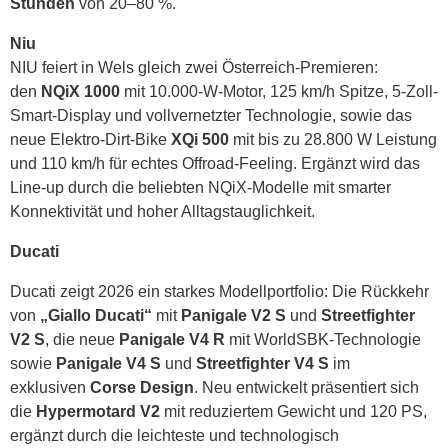
Stunden
von 20–80 %.
Niu
NIU feiert in Wels gleich zwei Österreich-Premieren:
den
NQiX 1000
mit 10.000-W-Motor, 125 km/h Spitze, 5-Zoll-
Smart-Display und vollvernetzter Technologie, sowie das
neue Elektro-Dirt-Bike
XQi 500
mit bis zu 28.800 W Leistung
und 110 km/h für echtes Offroad-Feeling. Ergänzt wird das
Line-up durch die beliebten NQiX-Modelle mit smarter
Konnektivität und hoher Alltagstauglichkeit.
Ducati
Ducati zeigt 2026 ein starkes Modellportfolio: Die Rückkehr
von
„Giallo Ducati“
mit
Panigale V2 S
und
Streetfighter
V2 S
, die neue
Panigale V4 R
mit WorldSBK-Technologie
sowie
Panigale V4 S
und
Streetfighter V4 S
im
exklusiven
Corse Design
. Neu entwickelt präsentiert sich
die
Hypermotard V2
mit reduziertem Gewicht und 120 PS,
ergänzt durch die leichteste und technologisch