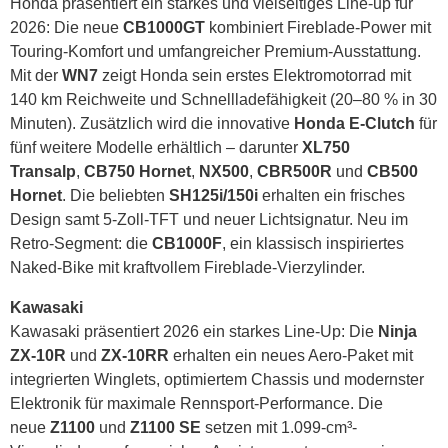
Honda präsentiert ein starkes und vielseitiges Line-up für
2026: Die neue
CB1000GT
kombiniert Fireblade-Power mit
Touring-Komfort und umfangreicher Premium-Ausstattung.
Mit der
WN7
zeigt Honda sein erstes Elektromotorrad mit
140 km Reichweite und Schnellladefähigkeit (20–80 % in 30
Minuten). Zusätzlich wird die innovative
Honda E-Clutch
für
fünf weitere Modelle erhältlich – darunter
XL750
Transalp
,
CB750 Hornet
,
NX500
,
CBR500R
und
CB500
Hornet
. Die beliebten
SH125i/150i
erhalten ein frisches
Design samt 5-Zoll-TFT und neuer Lichtsignatur. Neu im
Retro-Segment: die
CB1000F
, ein klassisch inspiriertes
Naked-Bike mit kraftvollem Fireblade-Vierzylinder.
Kawasaki
Kawasaki präsentiert 2026 ein starkes Line-Up: Die
Ninja
ZX-10R
und
ZX-10RR
erhalten ein neues Aero-Paket mit
integrierten Winglets, optimiertem Chassis und modernster
Elektronik für maximale Rennsport-Performance. Die
neue
Z1100
und
Z1100 SE
setzen mit 1.099-cm³-