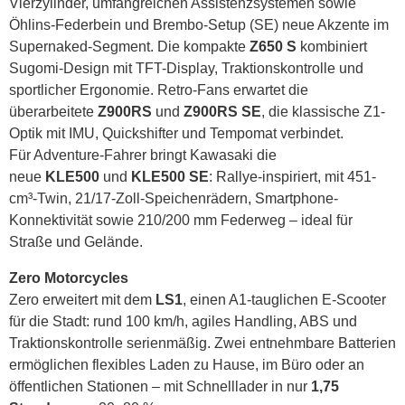
Vierzylinder, umfangreichen Assistenzsystemen sowie
Öhlins-Federbein und Brembo-Setup (SE) neue Akzente im
Supernaked-Segment. Die kompakte
Z650 S
kombiniert
Sugomi-Design mit TFT-Display, Traktionskontrolle und
sportlicher Ergonomie. Retro-Fans erwartet die
überarbeitete
Z900RS
und
Z900RS SE
, die klassische Z1-
Optik mit IMU, Quickshifter und Tempomat verbindet.
Für Adventure-Fahrer bringt Kawasaki die
neue
KLE500
und
KLE500 SE
: Rallye-inspiriert, mit 451-
cm³-Twin, 21/17-Zoll-Speichenrädern, Smartphone-
Konnektivität sowie 210/200 mm Federweg – ideal für
Straße und Gelände.
Zero Motorcycles
Zero erweitert mit dem
LS1
, einen A1-tauglichen E-Scooter
für die Stadt: rund 100 km/h, agiles Handling, ABS und
Traktionskontrolle serienmäßig. Zwei entnehmbare Batterien
ermöglichen flexibles Laden zu Hause, im Büro oder an
öffentlichen Stationen – mit Schnelllader in nur
1,75