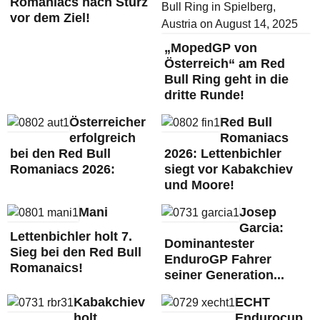
Romaniacs nach Sturz
vor dem Ziel!
„MopedGP von
Österreich“ am Red
Bull Ring geht in die
dritte Runde!
Österreicher
Red Bull
erfolgreich
Romaniacs
bei den Red Bull
2026: Lettenbichler
Romaniacs 2026:
siegt vor Kabakchiev
und Moore!
Mani
Josep
Garcia:
Lettenbichler holt 7.
Dominantester
Sieg bei den Red Bull
EnduroGP Fahrer
Romanaics!
seiner Generation...
Kabakchiev
ECHT
holt
Endurocup