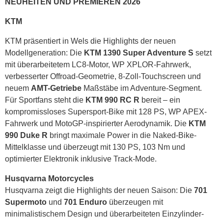
NEUHEITEN UND PREMIEREN 2026
KTM
KTM präsentiert in Wels die Highlights der neuen
Modellgeneration: Die
KTM 1390 Super Adventure S
setzt
mit überarbeitetem LC8-Motor, WP XPLOR-Fahrwerk,
verbesserter Offroad-Geometrie, 8-Zoll-Touchscreen und
neuem
AMT-Getriebe
Maßstäbe im Adventure-Segment.
Für Sportfans steht die
KTM 990 RC R
bereit – ein
kompromissloses Supersport-Bike mit 128 PS, WP APEX-
Fahrwerk und MotoGP-inspirierter Aerodynamik. Die
KTM
990 Duke R
bringt maximale Power in die Naked-Bike-
Mittelklasse und überzeugt mit 130 PS, 103 Nm und
optimierter Elektronik inklusive Track-Mode.
Husqvarna Motorcycles
Husqvarna zeigt die Highlights der neuen Saison: Die
701
Supermoto
und
701 Enduro
überzeugen mit
minimalistischem Design und überarbeiteten Einzylinder-