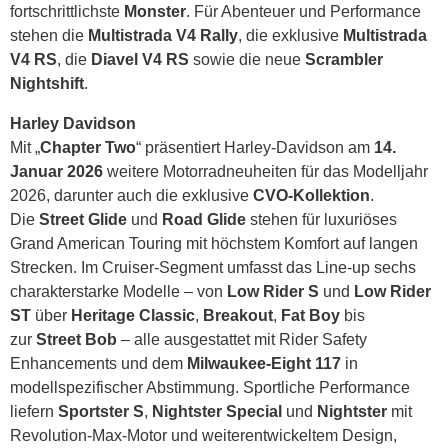
fortschrittlichste
Monster
. Für Abenteuer und Performance
stehen die
Multistrada V4 Rally
, die exklusive
Multistrada
V4 RS
, die
Diavel V4 RS
sowie die neue
Scrambler
Nightshift
.
Harley Davidson
Mit „
Chapter Two
“ präsentiert Harley-Davidson am
14.
Januar 2026
weitere Motorradneuheiten für das Modelljahr
2026, darunter auch die exklusive
CVO-Kollektion
.
Die
Street Glide
und
Road Glide
stehen für luxuriöses
Grand American Touring mit höchstem Komfort auf langen
Strecken. Im Cruiser-Segment umfasst das Line-up sechs
charakterstarke Modelle – von
Low Rider S
und
Low Rider
ST
über
Heritage Classic
,
Breakout
,
Fat Boy
bis
zur
Street Bob
– alle ausgestattet mit Rider Safety
Enhancements und dem
Milwaukee-Eight 117
in
modellspezifischer Abstimmung. Sportliche Performance
liefern
Sportster S
,
Nightster Special
und
Nightster
mit
Revolution-Max-Motor und weiterentwickeltem Design,