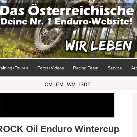
raining+Touren
Fotos+Videos
Racing Team
Service
Ar
ÖM
EM
WM
ISDE
 ROCK Oil Enduro Wintercup