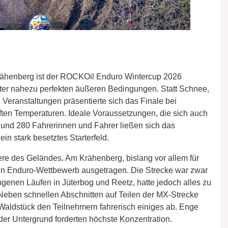
Krähenberg ist der ROCKOil Enduro Wintercup 2026
ter nahezu perfekten äußeren Bedingungen. Statt Schnee,
Veranstaltungen präsentierte sich das Finale bei
ten Temperaturen. Ideale Voraussetzungen, die sich auch
Rund 280 Fahrerinnen und Fahrer ließen sich das
in stark besetztes Starterfeld.
re des Geländes. Am Krähenberg, bislang vor allem für
in Enduro-Wettbewerb ausgetragen. Die Strecke war zwar
genen Läufen in Jüterbog und Reetz, hatte jedoch alles zu
Neben schnellen Abschnitten auf Teilen der MX-Strecke
Waldstück den Teilnehmern fahrerisch einiges ab. Enge
er Untergrund forderten höchste Konzentration.