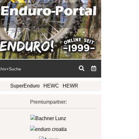
chiv+Suche
SuperEnduro
HEWC
HEWR
Premiumpartner: