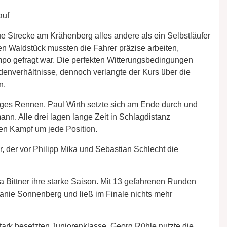
auf
ue Strecke am Krähenberg alles andere als ein Selbstläufer
n Waldstück mussten die Fahrer präzise arbeiten,
o gefragt war. Die perfekten Witterungsbedingungen
denverhältnisse, dennoch verlangte der Kurs über die
n.
nges Rennen. Paul Wirth setzte sich am Ende durch und
n. Alle drei lagen lange Zeit in Schlagdistanz
ven Kampf um jede Position.
r, der vor Philipp Mika und Sebastian Schlecht die
a Bittner ihre starke Saison. Mit 13 gefahrenen Runden
anie Sonnenberg und ließ im Finale nichts mehr
tark besetzten Juniorenklasse. Georg Rühle nutzte die