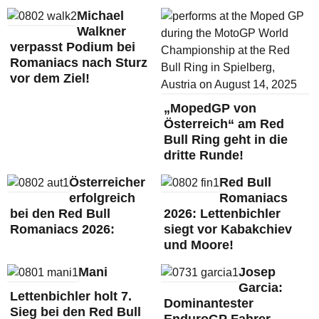
Michael
Walkner
verpasst Podium bei
Romaniacs nach Sturz
vor dem Ziel!
„MopedGP von
Österreich“ am Red
Bull Ring geht in die
dritte Runde!
Österreicher
Red Bull
erfolgreich
Romaniacs
bei den Red Bull
2026: Lettenbichler
Romaniacs 2026:
siegt vor Kabakchiev
und Moore!
Mani
Josep
Garcia:
Lettenbichler holt 7.
Dominantester
Sieg bei den Red Bull