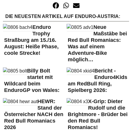
DIE NEUESTEN ARTIKEL AUF ENDURO-AUSTRIA:
Enduro
Neue
Trophy
Maßstäbe bei
Straßburg am 15./16.
Red Bull Romaniacs:
August: Heiße Phase,
Was auf einem
coole Strecke!
Adventure-Bike
möglich…
Billy Bolt
Bericht -
startet mit
Enduro4Kids
Wildcard beim
am RedBull Ring,
EnduroGP von Wales:
Spielberg 2026:
HEWR:
X-Grip: Dieter
Stand der
Rudolf und die
Österreicher NACH den
Brightmore - Brüder bei
Red Bull Romaniacs
den Red Bull
2026
Romaniacs!