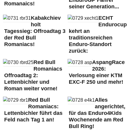
EnduroGP Fahrer
Romanaics!
seiner Generation...
Kabakchiev
ECHT
holt
Endurocup
Tagessieg: Offroadtag 3
kehrt an
der Red Bull
traditionsreichen
Romaniacs!
Enduro-Standort
zurück:
Red Bull
AspangRace
Romaniacs
2026:
Offroadtag 2:
Verlosung einer KTM
Lettenbichler und
EXC-F 250 und mehr!
Roman weiter vorne!
Red Bull
Alles
Romaniacs:
angerichtet,
Lettenbichler führt das
für das Enduro4Kids
Feld nach Tag 1 an!
Wochenende am Red
Bull Ring!