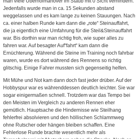
man viele Überholmanöver im Staub mit 0 Sicht verhindern.
Jedenfalls wurde man in ca. 15 Sekunden abstand
weggelassen und es kam lange zu keinen Stauungen. Nach
ca. einer halben Runde kam dann die „rote“ Steinauffahrt,
die ja eigentlich eine Umfahrung für die Steil&Steinauffahrt
war. Bis dorthin war man richtig froh, wie super alles zu
fahren war. Auf besagter Auf“fahrt“ kam dann die
Ernüchterung. Während die Steine im Training noch fahrbar
waren, wurde es dort während des Rennens so richtig
glitschig. Einige Fahrer mussten sich gegenseitig helfen.
Mit Mühe und Not kam dann doch fast jeder drüber. Auf der
Hobbyspur war es währenddessen deutlich leichter. Sie war
sogar einigermaßen schnell. Trotzdem war das Tempo bei
den Meisten im Vergleich zu anderen Rennen eher
gemütlich. Hauptsache die Hindernisse wie Steilhang
fehlerfrei absolvieren und den höllischen Schlammweg
ohne Rutscher oder hängen bleiben schaffen. Eine
Fehlerlose Runde brachte wesentlich mehr als