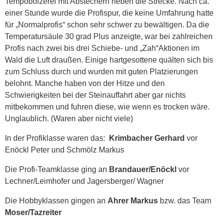
Tempobolzerei mit Abstechern neben die Strecke. Nach ca.
einer Stunde wurde die Profispur, die keine Umfahrung hatte
für „Normalprofis“ schon sehr schwer zu bewältigen. Da die
Temperatursäule 30 grad Plus anzeigte, war bei zahlreichen
Profis nach zwei bis drei Schiebe- und „Zah“Aktionen im
Wald die Luft draußen. Einige hartgesottene quälten sich bis
zum Schluss durch und wurden mit guten Platzierungen
belohnt. Manche haben von der Hitze und den
Schwierigkeiten bei der Steinauffahrt aber gar nichts
mitbekommen und fuhren diese, wie wenn es trocken wäre.
Unglaublich. (Waren aber nicht viele)
In der Profiklasse waren das:
Krimbacher Gerhard
vor
Enöckl Peter und Schmölz Markus
Die Profi-Teamklasse ging an
Brandauer/Enöckl
vor
Lechner/Leimhofer und Jagersberger/ Wagner
Die Hobbyklassen gingen an
Ahrer Markus
bzw. das Team
Moser/Tazreiter