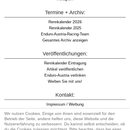
Termine + Archiv:
2026
Rennkalender
Rennkalender 2025
Enduro-Austria-Racing-Team
Gesamtes Archiv anzeigen
Veröffentlichungen:
Rennkalender Eintragung
Artikel veröffentlichen
Enduro-Austria verlinken
Werben Sie mit uns!
Kontakt:
Impressum / Werbung
Datenschutzinformation
Wir nutzen Cookies. Einige von ihnen sind essenziell für den
Informationspflicht WKO
Betrieb der Seite, andere helfen uns, diese Website und die
AGB
Nutzererfahrung zu verbessern. Du kannst selbst entscheiden, ob
du die Cookies zulassen möchtest. Bitte beachte, dass bei einer