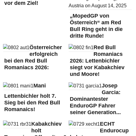
vor dem Ziel!
„MopedGP von
Österreich“ am Red
Bull Ring geht in die
dritte Runde!
Österreicher
Red Bull
erfolgreich
Romaniacs
bei den Red Bull
2026: Lettenbichler
Romaniacs 2026:
siegt vor Kabakchiev
und Moore!
Mani
Josep
Garcia:
Lettenbichler holt 7.
Dominantester
Sieg bei den Red Bull
EnduroGP Fahrer
Romanaics!
seiner Generation...
Kabakchiev
ECHT
holt
Endurocup