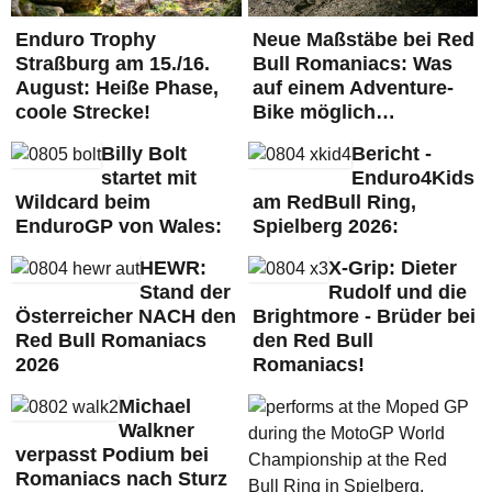
Enduro Trophy
Neue Maßstäbe bei Red
Straßburg am 15./16.
Bull Romaniacs: Was
August: Heiße Phase,
auf einem Adventure-
coole Strecke!
Bike möglich…
Billy Bolt
Bericht -
startet mit
Enduro4Kids
Wildcard beim
am RedBull Ring,
EnduroGP von Wales:
Spielberg 2026:
HEWR:
X-Grip: Dieter
Stand der
Rudolf und die
Österreicher NACH den
Brightmore - Brüder bei
Red Bull Romaniacs
den Red Bull
2026
Romaniacs!
Michael
Walkner
verpasst Podium bei
Romaniacs nach Sturz