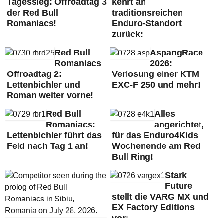
Tagessieg: Offroadtag 3
kehrt an
der Red Bull
traditionsreichen
Romaniacs!
Enduro-Standort
zurück:
Red Bull
AspangRace
Romaniacs
2026:
Offroadtag 2:
Verlosung einer KTM
Lettenbichler und
EXC-F 250 und mehr!
Roman weiter vorne!
Red Bull
Alles
Romaniacs:
angerichtet,
Lettenbichler führt das
für das Enduro4Kids
Feld nach Tag 1 an!
Wochenende am Red
Bull Ring!
Stark
Future
stellt die VARG MX und
EX Factory Editions