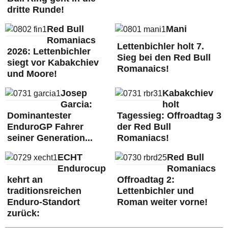
dritte Runde!
Red Bull
Mani
Romaniacs
Lettenbichler holt 7.
2026: Lettenbichler
Sieg bei den Red Bull
siegt vor Kabakchiev
Romanaics!
und Moore!
Josep
Kabakchiev
Garcia:
holt
Dominantester
Tagessieg: Offroadtag 3
EnduroGP Fahrer
der Red Bull
seiner Generation...
Romaniacs!
ECHT
Red Bull
Endurocup
Romaniacs
kehrt an
Offroadtag 2:
traditionsreichen
Lettenbichler und
Enduro-Standort
Roman weiter vorne!
zurück: