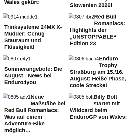
Wales gekürt:
Slowenien 2026!
Red Bull
Romaniacs:
Trinksysteme 24MX X-
Highlights der
Mudder: Genug
„UNSTOPPABLE“
Stauraum und
Edition 23
Flüssigkeit!
Enduro
Trophy
Sommerangebote: Die
Straßburg am 15./16.
August - News bei
August: Heiße Phase,
Enduro4you
coole Strecke!
Neue
Billy Bolt
Maßstäbe bei
startet mit
Red Bull Romaniacs:
Wildcard beim
Was auf einem
EnduroGP von Wales:
Adventure-Bike
möglich…