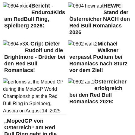
Bericht -
HEWR:
Enduro4Kids
Stand der
am RedBull Ring,
Österreicher NACH den
Spielberg 2026:
Red Bull Romaniacs
2026
X-Grip: Dieter
Michael
Rudolf und die
Walkner
Brightmore - Brüder bei
verpasst Podium bei
den Red Bull
Romaniacs nach Sturz
Romaniacs!
vor dem Ziel!
Österreicher
erfolgreich
bei den Red Bull
Romaniacs 2026:
„MopedGP von
Österreich“ am Red
Bull Ring geht in die