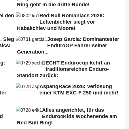
Ring geht in die dritte Runde!
ei den
Red Bull Romaniacs 2026:
:
Lettenbichler siegt vor
Kabakchiev und Moore!
. Sieg
Josep Garcia: Dominantester
aics!
EnduroGP Fahrer seiner
Generation...
g:
ECHT Endurocup kehrt an
traditionsreichen Enduro-
Standort zurück:
AspangRace 2026: Verlosung
ler
einer KTM EXC-F 250 und mehr!
Alles angerichtet, für das
ld
Enduro4Kids Wochenende am
Red Bull Ring!