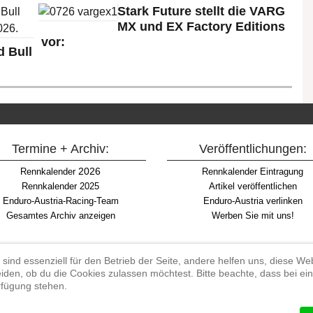
Stark Future stellt die VARG
MX und EX Factory Editions
vor:
 Bull
Termine + Archiv:
Veröffentlichungen:
2026
Rennkalender
Rennkalender Eintragung
Rennkalender 2025
Artikel veröffentlichen
Enduro-Austria-Racing-Team
Enduro-Austria verlinken
Gesamtes Archiv anzeigen
Werben Sie mit uns!
 sind essenziell für den Betrieb der Seite, andere helfen uns, diese W
iden, ob du die Cookies zulassen möchtest. Bitte beachte, dass bei e
Begriff "Enduro" auf Wikipedia
erfügung stehen.
#enduroaustria, #wirlebenenduro #enduroaustriaracingteam
 Endurosport, Endurocross, Endurotraining, Endurotouren, Endurorennen, Ha