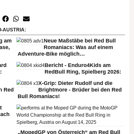
-AUSTRIA:
rg am
Neue Maßstäbe bei Red Bull
ase,
Romaniacs: Was auf einem
Adventure-Bike möglich…
ard
Bericht - Enduro4Kids am
:
RedBull Ring, Spielberg 2026:
X-Grip: Dieter Rudolf und die
n Red
Brightmore - Brüder bei den Red
Bull Romaniacs!
t
nach
„MopedGP von Österreich“ am Red Bull