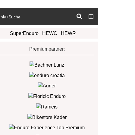
chiv+Suche
SuperEnduro
HEWC
HEWR
Premiumpartner: