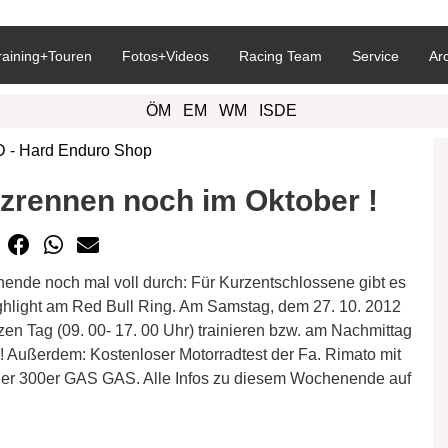
raining+Touren
Fotos+Videos
Racing Team
Service
Ar
ÖM
EM
WM
ISDE
zrennen noch im Oktober !
ende noch mal voll durch: Für Kurzentschlossene gibt es
light am Red Bull Ring. Am Samstag, dem 27. 10. 2012
n Tag (09. 00- 17. 00 Uhr) trainieren bzw. am Nachmittag
 Außerdem: Kostenloser Motorradtest der Fa. Rimato mit
er 300er GAS GAS. Alle Infos zu diesem Wochenende auf