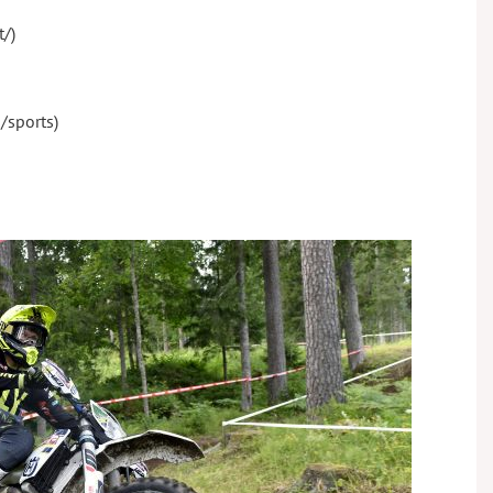
t/)
/sports)