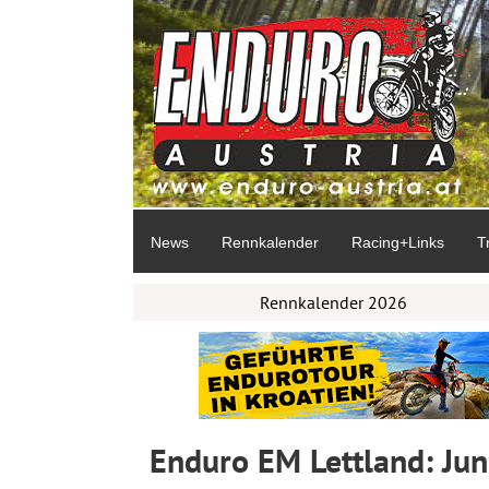
News
Rennkalender
Racing+Links
T
Rennkalender 2026
Enduro EM Lettland: Jun