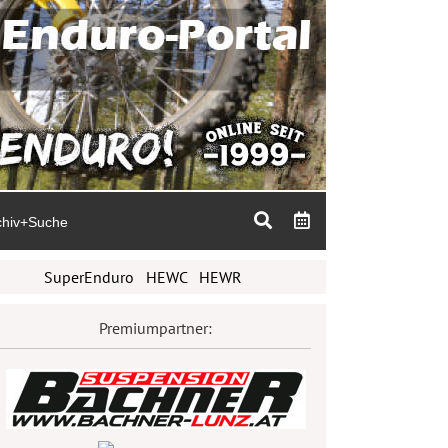
chiv+Suche
SuperEnduro
HEWC
HEWR
Premiumpartner: