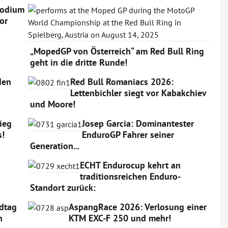
Podium
or
„MopedGP von Österreich“ am Red Bull Ring
geht in die dritte Runde!
den
Red Bull Romaniacs 2026:
Lettenbichler siegt vor Kabakchiev
und Moore!
Sieg
Josep Garcia: Dominantester
s!
EnduroGP Fahrer seiner
Generation...
ECHT Endurocup kehrt an
traditionsreichen Enduro-
Standort zurück:
dtag
AspangRace 2026: Verlosung einer
n
KTM EXC-F 250 und mehr!