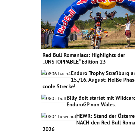
Red Bull Romaniacs: Highlights der
„UNSTOPPABLE“ Edition 23
Enduro Trophy Straßburg 
15./16. August: Heiße Phas
coole Strecke!
Billy Bolt startet mit Wildca
EnduroGP von Wales:
HEWR: Stand der Österre
NACH den Red Bull Roma
2026