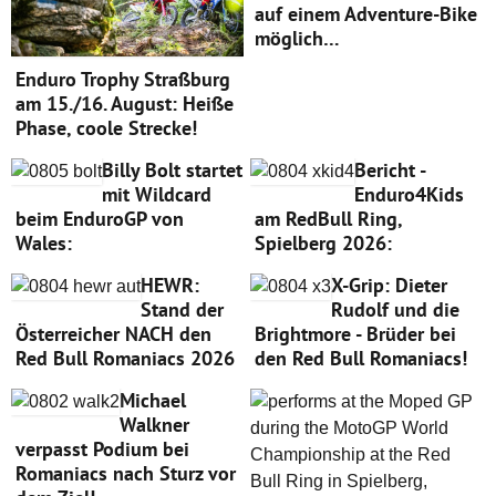
auf einem Adventure-Bike
möglich…
Enduro Trophy Straßburg
am 15./16. August: Heiße
Phase, coole Strecke!
Billy Bolt startet
Bericht -
mit Wildcard
Enduro4Kids
beim EnduroGP von
am RedBull Ring,
Wales:
Spielberg 2026:
HEWR:
X-Grip: Dieter
Stand der
Rudolf und die
Österreicher NACH den
Brightmore - Brüder bei
Red Bull Romaniacs 2026
den Red Bull Romaniacs!
Michael
Walkner
verpasst Podium bei
Romaniacs nach Sturz vor