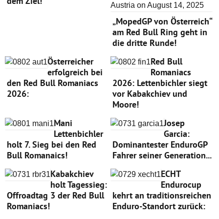
dem Ziel!
„MopedGP von Österreich“
am Red Bull Ring geht in
die dritte Runde!
Österreicher
Red Bull
erfolgreich bei
Romaniacs
den Red Bull Romaniacs
2026: Lettenbichler siegt
2026:
vor Kabakchiev und
Moore!
Mani
Josep
Lettenbichler
Garcia:
holt 7. Sieg bei den Red
Dominantester EnduroGP
Bull Romanaics!
Fahrer seiner Generation...
Kabakchiev
ECHT
holt Tagessieg:
Endurocup
Offroadtag 3 der Red Bull
kehrt an traditionsreichen
Romaniacs!
Enduro-Standort zurück: