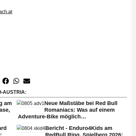
ch.at
-AUSTRIA:
rg am
Neue Maßstäbe bei Red Bull
ase,
Romaniacs: Was auf einem
Adventure-Bike möglich…
ard
Bericht - Enduro4Kids am
:
RedBull Ring, Spielberg 2026: