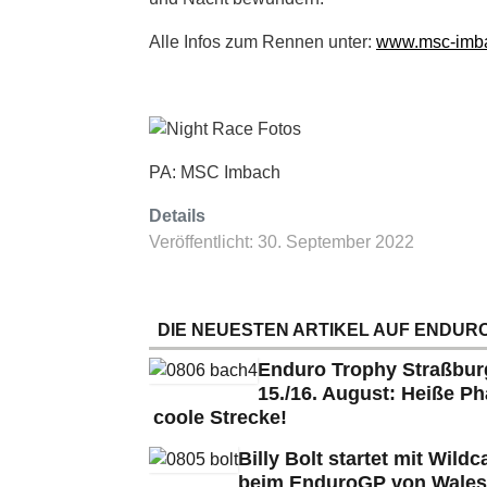
Alle Infos zum Rennen unter:
www.msc-imba
PA: MSC Imbach
Details
Veröffentlicht: 30. September 2022
DIE NEUESTEN ARTIKEL AUF ENDURO
Enduro Trophy Straßbu
15./16. August: Heiße Ph
coole Strecke!
Billy Bolt startet mit Wildc
beim EnduroGP von Wales