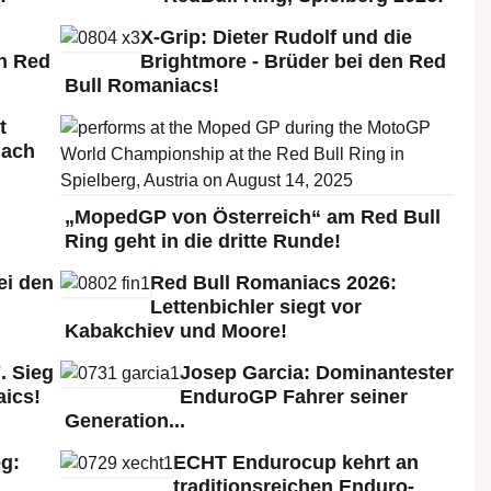
X-Grip: Dieter Rudolf und die
n Red
Brightmore - Brüder bei den Red
Bull Romaniacs!
t
nach
„MopedGP von Österreich“ am Red Bull
Ring geht in die dritte Runde!
ei den
Red Bull Romaniacs 2026:
:
Lettenbichler siegt vor
Kabakchiev und Moore!
. Sieg
Josep Garcia: Dominantester
aics!
EnduroGP Fahrer seiner
Generation...
g:
ECHT Endurocup kehrt an
traditionsreichen Enduro-