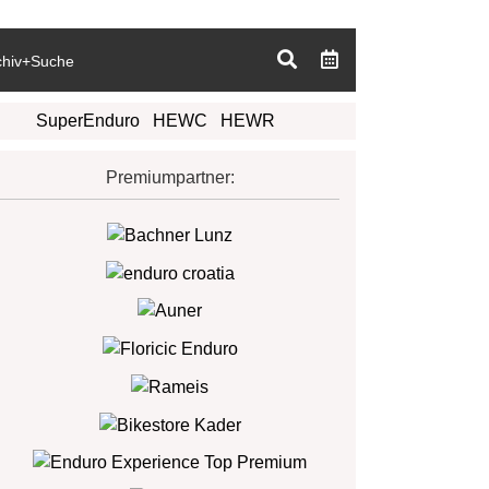
chiv+Suche
SuperEnduro
HEWC
HEWR
Premiumpartner: