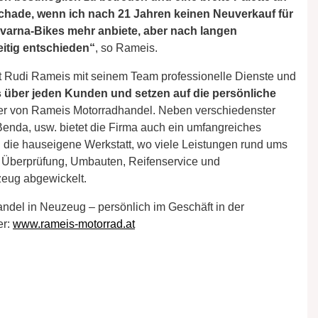
 schade, wenn ich nach 21 Jahren keinen Neuverkauf für
arna-Bikes mehr anbiete, aber nach langen
itig entschieden“
, so Rameis.
 Rudi Rameis mit seinem Team professionelle Dienste und
s über jeden Kunden und setzen auf die persönliche
der von Rameis Motorradhandel. Neben verschiedenster
enda, usw. bietet die Firma auch ein umfangreiches
h die hauseigene Werkstatt, wo viele Leistungen rund ums
 Überprüfung, Umbauten, Reifenservice und
eug abgewickelt.
del in Neuzeug – persönlich im Geschäft in der
er:
www.rameis-motorrad.at
l