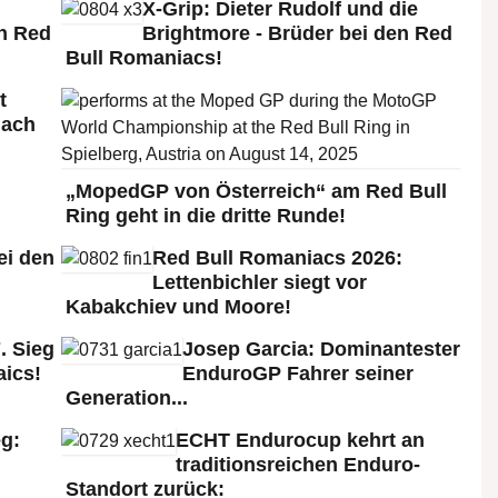
X-Grip: Dieter Rudolf und die
n Red
Brightmore - Brüder bei den Red
Bull Romaniacs!
t
nach
„MopedGP von Österreich“ am Red Bull
Ring geht in die dritte Runde!
ei den
Red Bull Romaniacs 2026:
:
Lettenbichler siegt vor
Kabakchiev und Moore!
. Sieg
Josep Garcia: Dominantester
aics!
EnduroGP Fahrer seiner
Generation...
g:
ECHT Endurocup kehrt an
traditionsreichen Enduro-
Standort zurück: