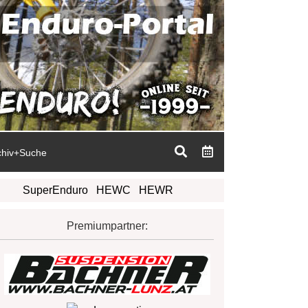
chiv+Suche
SuperEnduro
HEWC
HEWR
Premiumpartner: