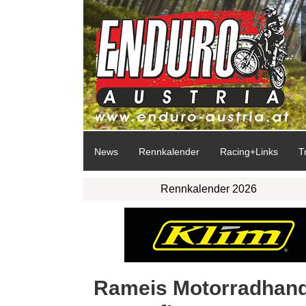
News
Rennkalender
Racing+Links
T
Rennkalender 2026
Rameis Motorradhandel