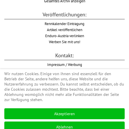
Gesamtes Archiv anzeigen
Veröffentlichungen:
Rennkalender Eintragung
Artikel veröffentlichen
Enduro-Austria verlinken
Werben Sie mit uns!
Kontakt:
Impressum / Werbung
Datenschutzinformation
Wir nutzen Cookies. Einige von ihnen sind essenziell für den
Informationspflicht WKO
Betrieb der Seite, andere helfen uns, diese Website und die
AGB
Nutzererfahrung zu verbessern. Du kannst selbst entscheiden, ob du
die Cookies zulassen möchtest. Bitte beachte, dass bei einer
Ablehnung womöglich nicht mehr alle Funktionalitäten der Seite
zur Verfügung stehen.
Begriff "Enduro" auf Wikipedia
Akzeptieren
#enduroaustria, #wirlebenenduro #enduroaustriaracingteam
Enduro-Austria, Enduro, Endurosport, Endurocross, Endurotraining, Endurotouren,
Ablehnen
Endurorennen, Hardenduro, Extreme Enduro