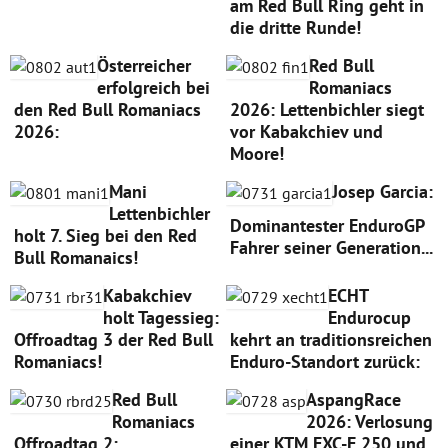
am Red Bull Ring geht in
die dritte Runde!
Österreicher
Red Bull
erfolgreich bei
Romaniacs
den Red Bull Romaniacs
2026: Lettenbichler siegt
2026:
vor Kabakchiev und
Moore!
Mani
Josep Garcia:
Lettenbichler
Dominantester EnduroGP
holt 7. Sieg bei den Red
Fahrer seiner Generation...
Bull Romanaics!
Kabakchiev
ECHT
holt Tagessieg:
Endurocup
Offroadtag 3 der Red Bull
kehrt an traditionsreichen
Romaniacs!
Enduro-Standort zurück:
Red Bull
AspangRace
Romaniacs
2026: Verlosung
Offroadtag 2:
einer KTM EXC-F 250 und