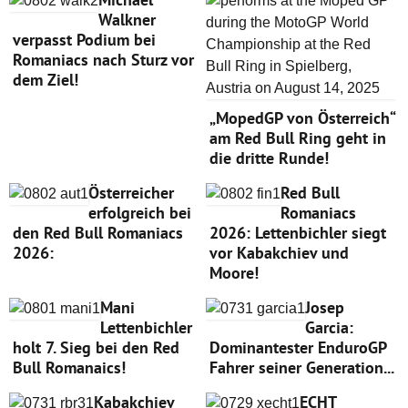
Walkner
verpasst Podium bei
Romaniacs nach Sturz vor
dem Ziel!
„MopedGP von Österreich“
am Red Bull Ring geht in
die dritte Runde!
Österreicher
Red Bull
erfolgreich bei
Romaniacs
den Red Bull Romaniacs
2026: Lettenbichler siegt
2026:
vor Kabakchiev und
Moore!
Mani
Josep
Lettenbichler
Garcia:
holt 7. Sieg bei den Red
Dominantester EnduroGP
Bull Romanaics!
Fahrer seiner Generation...
Kabakchiev
ECHT