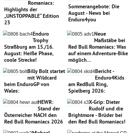
Romaniacs:
Sommerangebote: Die
Highlights der
August - News bei
„UNSTOPPABLE“ Edition
Enduro4you
23
Enduro
Neue
Trophy
Maßstäbe bei
Straßburg am 15./16.
Red Bull Romaniacs: Was
August: Heiße Phase,
auf einem Adventure-Bike
coole Strecke!
möglich…
Billy Bolt startet
Bericht -
mit Wildcard
Enduro4Kids
beim EnduroGP von
am RedBull Ring,
Wales:
Spielberg 2026:
HEWR:
X-Grip: Dieter
Stand der
Rudolf und die
Österreicher NACH den
Brightmore - Brüder bei
Red Bull Romaniacs 2026
den Red Bull Romaniacs!
Michael