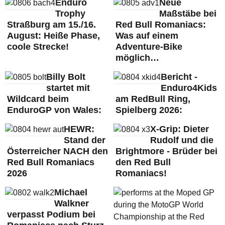
Enduro
Neue
Trophy
Maßstäbe bei
Straßburg am 15./16.
Red Bull Romaniacs:
August: Heiße Phase,
Was auf einem
coole Strecke!
Adventure-Bike
möglich…
Billy Bolt
Bericht -
startet mit
Enduro4Kids
Wildcard beim
am RedBull Ring,
EnduroGP von Wales:
Spielberg 2026:
HEWR:
X-Grip: Dieter
Stand der
Rudolf und die
Österreicher NACH den
Brightmore - Brüder bei
Red Bull Romaniacs
den Red Bull
2026
Romaniacs!
Michael
Walkner
verpasst Podium bei