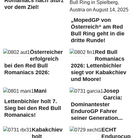
Romaniacs nach Sturz
vor dem Ziel!
„MopedGP von
Österreich“ am Red
Bull Ring geht in die
dritte Runde!
Österreicher
Red Bull
erfolgreich
Romaniacs
bei den Red Bull
2026: Lettenbichler
Romaniacs 2026:
siegt vor Kabakchiev
und Moore!
Mani
Josep
Garcia:
Lettenbichler holt 7.
Dominantester
Sieg bei den Red Bull
EnduroGP Fahrer
Romanaics!
seiner Generation...
Kabakchiev
ECHT
holt
Endurocup