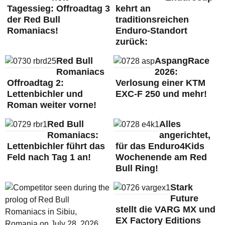
Tagessieg: Offroadtag 3
kehrt an
der Red Bull
traditionsreichen
Romaniacs!
Enduro-Standort
zurück:
Red Bull
AspangRace
Romaniacs
2026:
Offroadtag 2:
Verlosung einer KTM
Lettenbichler und
EXC-F 250 und mehr!
Roman weiter vorne!
Red Bull
Alles
Romaniacs:
angerichtet,
Lettenbichler führt das
für das Enduro4Kids
Feld nach Tag 1 an!
Wochenende am Red
Bull Ring!
Stark
Future
stellt die VARG MX und
EX Factory Editions