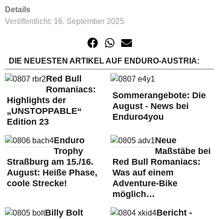
Details
Veröffentlicht: 16. September 2025
DIE NEUESTEN ARTIKEL AUF ENDURO-AUSTRIA:
Red Bull
Romaniacs:
Sommerangebote: Die
Highlights der
August - News bei
„UNSTOPPABLE“
Enduro4you
Edition 23
Enduro
Neue
Trophy
Maßstäbe bei
Straßburg am 15./16.
Red Bull Romaniacs:
August: Heiße Phase,
Was auf einem
coole Strecke!
Adventure-Bike
möglich…
Billy Bolt
Bericht -