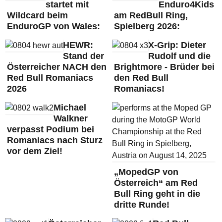
startet mit
Enduro4Kids
Wildcard beim
am RedBull Ring,
EnduroGP von Wales:
Spielberg 2026:
HEWR:
X-Grip: Dieter
Stand der
Rudolf und die
Österreicher NACH den
Brightmore - Brüder bei
Red Bull Romaniacs
den Red Bull
2026
Romaniacs!
Michael
Walkner
verpasst Podium bei
Romaniacs nach Sturz
vor dem Ziel!
„MopedGP von
Österreich“ am Red
Bull Ring geht in die
dritte Runde!