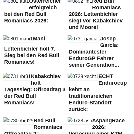
Österreicher
Red Bull
erfolgreich
Romaniacs
bei den Red Bull
2026: Lettenbichler
Romaniacs 2026:
siegt vor Kabakchiev
und Moore!
Mani
Josep
Garcia:
Lettenbichler holt 7.
Dominantester
Sieg bei den Red Bull
EnduroGP Fahrer
Romanaics!
seiner Generation...
Kabakchiev
ECHT
holt
Endurocup
Tagessieg: Offroadtag 3
kehrt an
der Red Bull
traditionsreichen
Romaniacs!
Enduro-Standort
zurück:
Red Bull
AspangRace
Romaniacs
2026:
Offroadtag 2:
Verlosung einer KTM