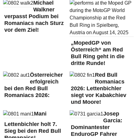
Michael
Walkner
verpasst Podium bei
Romaniacs nach Sturz
vor dem Ziel!
„MopedGP von
Österreich“ am Red
Bull Ring geht in die
dritte Runde!
Österreicher
Red Bull
erfolgreich
Romaniacs
bei den Red Bull
2026: Lettenbichler
Romaniacs 2026:
siegt vor Kabakchiev
und Moore!
Mani
Josep
Garcia:
Lettenbichler holt 7.
Dominantester
Sieg bei den Red Bull
EnduroGP Fahrer
Romanaics!