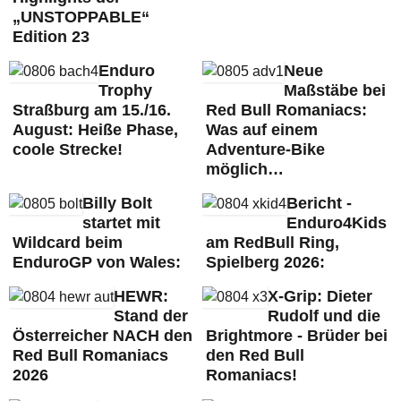
„UNSTOPPABLE“
Edition 23
Enduro
Neue
Trophy
Maßstäbe bei
Straßburg am 15./16.
Red Bull Romaniacs:
August: Heiße Phase,
Was auf einem
coole Strecke!
Adventure-Bike
möglich…
Billy Bolt
Bericht -
startet mit
Enduro4Kids
Wildcard beim
am RedBull Ring,
EnduroGP von Wales:
Spielberg 2026:
HEWR:
X-Grip: Dieter
Stand der
Rudolf und die
Österreicher NACH den
Brightmore - Brüder bei
Red Bull Romaniacs
den Red Bull
2026
Romaniacs!