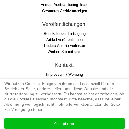
Enduro-Austria-Racing-Team
Gesamtes Archiv anzeigen
Veröffentlichungen:
Rennkalender Eintragung
Artikel veröffentlichen
Enduro-Austria verlinken
Werben Sie mit uns!
Kontakt:
Impressum / Werbung
Datenschutzinformation
Wir nutzen Cookies. Einige von ihnen sind essenziell für den
Informationspflicht WKO
Betrieb der Seite, andere helfen uns, diese Website und die
AGB
Nutzererfahrung zu verbessern. Du kannst selbst entscheiden, ob
du die Cookies zulassen möchtest. Bitte beachte, dass bei einer
Ablehnung womöglich nicht mehr alle Funktionalitäten der Seite
zur Verfügung stehen.
Begriff "Enduro" auf Wikipedia
Akzeptieren
#enduroaustria, #wirlebenenduro #enduroaustriaracingteam