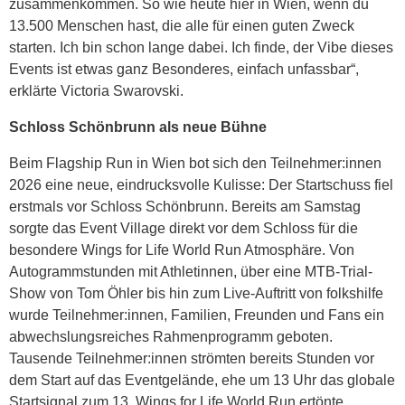
zusammenkommen. So wie heute hier in Wien, wenn du
13.500 Menschen hast, die alle für einen guten Zweck
starten. Ich bin schon lange dabei. Ich finde, der Vibe dieses
Events ist etwas ganz Besonderes, einfach unfassbar“,
erklärte Victoria Swarovski.
Schloss Schönbrunn als neue Bühne
Beim Flagship Run in Wien bot sich den Teilnehmer:innen
2026 eine neue, eindrucksvolle Kulisse: Der Startschuss fiel
erstmals vor Schloss Schönbrunn. Bereits am Samstag
sorgte das Event Village direkt vor dem Schloss für die
besondere Wings for Life World Run Atmosphäre. Von
Autogrammstunden mit Athletinnen, über eine MTB-Trial-
Show von Tom Öhler bis hin zum Live-Auftritt von folkshilfe
wurde Teilnehmer:innen, Familien, Freunden und Fans ein
abwechslungsreiches Rahmenprogramm geboten.
Tausende Teilnehmer:innen strömten bereits Stunden vor
dem Start auf das Eventgelände, ehe um 13 Uhr das globale
Startsignal zum 13. Wings for Life World Run ertönte.