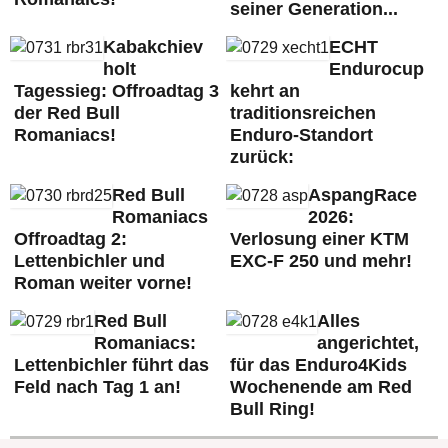
seiner Generation...
Kabakchiev
ECHT
holt
Endurocup
Tagessieg: Offroadtag 3
kehrt an
der Red Bull
traditionsreichen
Romaniacs!
Enduro-Standort
zurück:
Red Bull
AspangRace
Romaniacs
2026:
Offroadtag 2:
Verlosung einer KTM
Lettenbichler und
EXC-F 250 und mehr!
Roman weiter vorne!
Red Bull
Alles
Romaniacs:
angerichtet,
Lettenbichler führt das
für das Enduro4Kids
Feld nach Tag 1 an!
Wochenende am Red
Bull Ring!