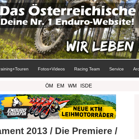
raining+Touren
Fotos+Videos
Racing Team
Service
Ar
ÖM
EM
WM
ISDE
ament 2013 / Die Premiere /