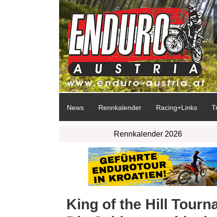
News
Rennkalender
Racing+Links
T
Rennkalender 2026
King of the Hill Tourn