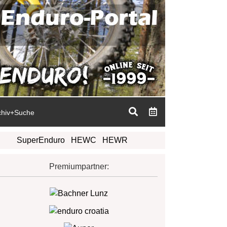
chiv+Suche
SuperEnduro
HEWC
HEWR
Premiumpartner: