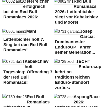
Österreicher
Red Bull
erfolgreich
Romaniacs
bei den Red Bull
2026: Lettenbichler
Romaniacs 2026:
siegt vor Kabakchiev
und Moore!
Mani
Josep
Garcia:
Lettenbichler holt 7.
Dominantester
Sieg bei den Red Bull
EnduroGP Fahrer
Romanaics!
seiner Generation...
Kabakchiev
ECHT
holt
Endurocup
Tagessieg: Offroadtag 3
kehrt an
der Red Bull
traditionsreichen
Romaniacs!
Enduro-Standort
zurück:
Red Bull
AspangRace
Romaniacs
2026: