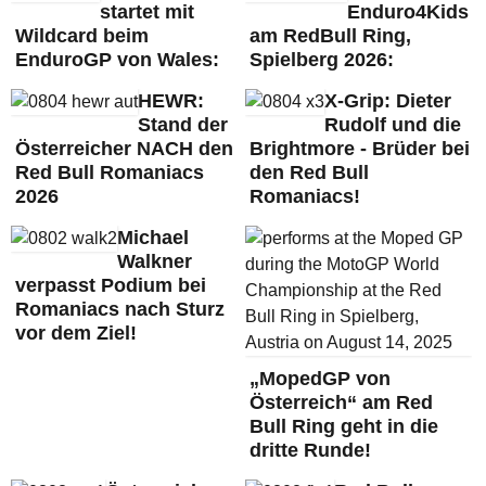
startet mit
Enduro4Kids
Wildcard beim
am RedBull Ring,
EnduroGP von Wales:
Spielberg 2026:
HEWR:
X-Grip: Dieter
Stand der
Rudolf und die
Österreicher NACH den
Brightmore - Brüder bei
Red Bull Romaniacs
den Red Bull
2026
Romaniacs!
Michael
Walkner
verpasst Podium bei
Romaniacs nach Sturz
vor dem Ziel!
„MopedGP von
Österreich“ am Red
Bull Ring geht in die
dritte Runde!