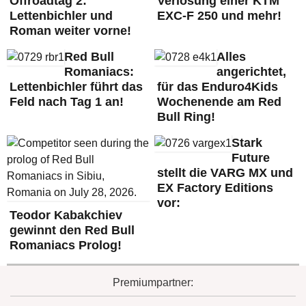
Offroadtag 2:
Verlosung einer KTM
Lettenbichler und
EXC-F 250 und mehr!
Roman weiter vorne!
Red Bull
Alles
Romaniacs:
angerichtet,
Lettenbichler führt das
für das Enduro4Kids
Feld nach Tag 1 an!
Wochenende am Red
Bull Ring!
Stark
Future
stellt die VARG MX und
EX Factory Editions
vor:
Teodor Kabakchiev
gewinnt den Red Bull
Romaniacs Prolog!
Premiumpartner: