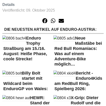
Details
Veröffentlicht: 09. Oktober 2025
DIE NEUESTEN ARTIKEL AUF ENDURO-AUSTRIA:
Enduro
Neue
Trophy
Maßstäbe bei
Straßburg am 15./16.
Red Bull Romaniacs:
August: Heiße Phase,
Was auf einem
coole Strecke!
Adventure-Bike
möglich…
Billy Bolt
Bericht -
startet mit
Enduro4Kids
Wildcard beim
am RedBull Ring,
EnduroGP von Wales:
Spielberg 2026:
HEWR:
X-Grip: Dieter
Stand der
Rudolf und die