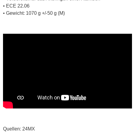
• ECE 22.06
• Gewicht: 1070 g +/-50 g (M)
Quellen: 24MX