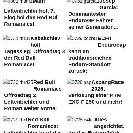
Mani
Josep
Garcia:
Lettenbichler holt 7.
Dominantester
Sieg bei den Red Bull
EnduroGP Fahrer
Romanaics!
seiner Generation...
Kabakchiev
ECHT
holt
Endurocup
Tagessieg: Offroadtag 3
kehrt an
der Red Bull
traditionsreichen
Romaniacs!
Enduro-Standort
zurück:
Red Bull
AspangRace
Romaniacs
2026:
Offroadtag 2:
Verlosung einer KTM
Lettenbichler und
EXC-F 250 und mehr!
Roman weiter vorne!
Red Bull
Alles
Romaniacs:
angerichtet,
Lettenbichler führt das
für das Enduro4Kids