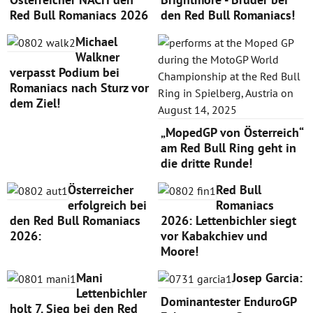
Red Bull Romaniacs 2026
den Red Bull Romaniacs!
Michael
Walkner
verpasst Podium bei
Romaniacs nach Sturz vor
dem Ziel!
„MopedGP von Österreich“
am Red Bull Ring geht in
die dritte Runde!
Österreicher
Red Bull
erfolgreich bei
Romaniacs
den Red Bull Romaniacs
2026: Lettenbichler siegt
2026:
vor Kabakchiev und
Moore!
Mani
Josep Garcia:
Lettenbichler
Dominantester EnduroGP
holt 7. Sieg bei den Red