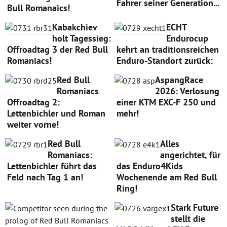
Fahrer seiner Generation...
Bull Romanaics!
Kabakchiev
ECHT
holt Tagessieg:
Endurocup
Offroadtag 3 der Red Bull
kehrt an traditionsreichen
Romaniacs!
Enduro-Standort zurück:
Red Bull
AspangRace
Romaniacs
2026: Verlosung
Offroadtag 2:
einer KTM EXC-F 250 und
Lettenbichler und Roman
mehr!
weiter vorne!
Red Bull
Alles
Romaniacs:
angerichtet, für
Lettenbichler führt das
das Enduro4Kids
Feld nach Tag 1 an!
Wochenende am Red Bull
Ring!
Stark Future
stellt die