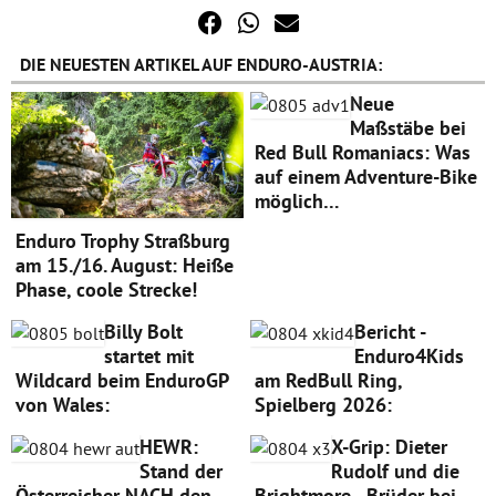
DIE NEUESTEN ARTIKEL AUF ENDURO-AUSTRIA:
Neue
Maßstäbe bei
Red Bull Romaniacs: Was
auf einem Adventure-Bike
möglich…
Enduro Trophy Straßburg
am 15./16. August: Heiße
Phase, coole Strecke!
Billy Bolt
Bericht -
startet mit
Enduro4Kids
Wildcard beim EnduroGP
am RedBull Ring,
von Wales:
Spielberg 2026:
HEWR:
X-Grip: Dieter
Stand der
Rudolf und die
Österreicher NACH den
Brightmore - Brüder bei