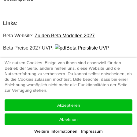
Links:
Beta Website:
Zu den Beta Modellen 2027
Beta Preise 2027 UVP:
Beta Preisliste UVP
Wir nutzen Cookies. Einige von ihnen sind essenziell für den
Betrieb der Seite, andere helfen uns, diese Website und die
Nutzererfahrung zu verbessern. Du kannst selbst entscheiden, ob
du die Cookies zulassen möchtest. Bitte beachte, dass bei einer
Ablehnung womöglich nicht mehr alle Funktionalitäten der Seite
zur Verfügung stehen.
Test: Edi Ederer für Enduro-Austria, Fotoquelle: Betamotor
Details
Akzeptieren
Veröffentlicht: 06. Juli 2026
Ablehnen
Weitere Informationen
Impressum
DIE NEUESTEN ARTIKEL AUF ENDURO-AUSTRIA: