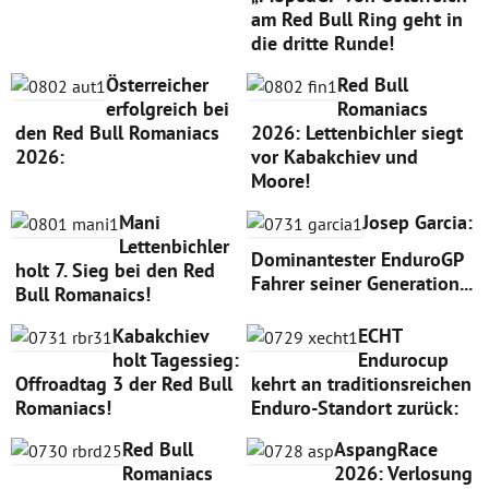
am Red Bull Ring geht in
die dritte Runde!
Österreicher
Red Bull
erfolgreich bei
Romaniacs
den Red Bull Romaniacs
2026: Lettenbichler siegt
2026:
vor Kabakchiev und
Moore!
Mani
Josep Garcia:
Lettenbichler
Dominantester EnduroGP
holt 7. Sieg bei den Red
Fahrer seiner Generation...
Bull Romanaics!
Kabakchiev
ECHT
holt Tagessieg:
Endurocup
Offroadtag 3 der Red Bull
kehrt an traditionsreichen
Romaniacs!
Enduro-Standort zurück:
Red Bull
AspangRace
Romaniacs
2026: Verlosung