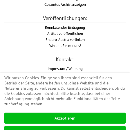
Gesamtes Archiv anzeigen
Veröffentlichungen:
Rennkalender Eintragung
Artikel veröffentlichen
Enduro-Austria verlinken
Werben Sie mit uns!
Kontakt:
Impressum / Werbung
Datenschutzinformation
Wir nutzen Cookies. Einige von ihnen sind essenziell für den
Informationspflicht WKO
Betrieb der Seite, andere helfen uns, diese Website und die
AGB
Nutzererfahrung zu verbessern. Du kannst selbst entscheiden, ob du
die Cookies zulassen möchtest. Bitte beachte, dass bei einer
Ablehnung womöglich nicht mehr alle Funktionalitäten der Seite
zur Verfügung stehen.
Begriff "Enduro" auf Wikipedia
Akzeptieren
#enduroaustria, #wirlebenenduro #enduroaustriaracingteam
Enduro-Austria, Enduro, Endurosport, Endurocross, Endurotraining, Endurotouren,