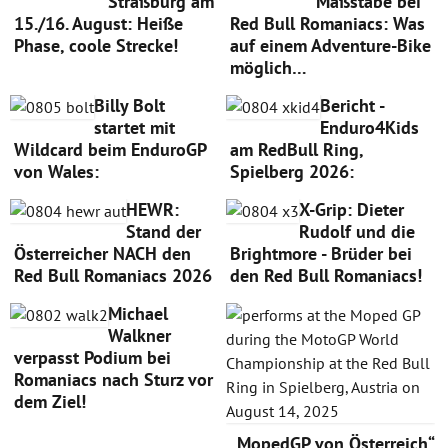
Straßburg am
Maßstäbe bei
15./16. August: Heiße
Red Bull Romaniacs: Was
Phase, coole Strecke!
auf einem Adventure-Bike
möglich…
Billy Bolt
Bericht -
startet mit
Enduro4Kids
Wildcard beim EnduroGP
am RedBull Ring,
von Wales:
Spielberg 2026:
HEWR:
X-Grip: Dieter
Stand der
Rudolf und die
Österreicher NACH den
Brightmore - Brüder bei
Red Bull Romaniacs 2026
den Red Bull Romaniacs!
Michael
Walkner
verpasst Podium bei
Romaniacs nach Sturz vor
dem Ziel!
„MopedGP von Österreich“