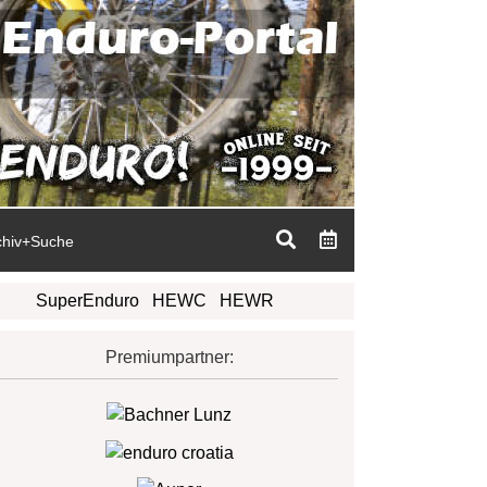
chiv+Suche
SuperEnduro
HEWC
HEWR
Premiumpartner: