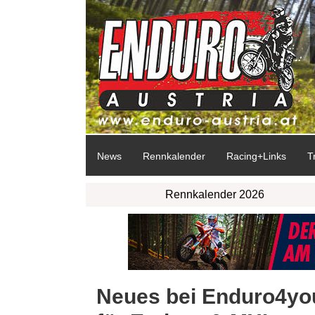
News
Rennkalender
Racing+Links
T
Rennkalender 2026
Neues bei Enduro4you