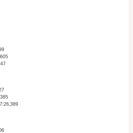
99
,605
847
27
,385
7:26,389
7
06