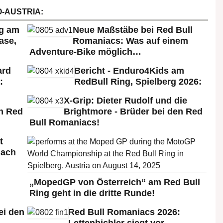
-AUSTRIA:
rg am
Neue Maßstäbe bei Red Bull
ase,
Romaniacs: Was auf einem
Adventure-Bike möglich…
ard
Bericht - Enduro4Kids am
:
RedBull Ring, Spielberg 2026:
X-Grip: Dieter Rudolf und die
n Red
Brightmore - Brüder bei den Red
Bull Romaniacs!
t
nach
„MopedGP von Österreich“ am Red Bull
Ring geht in die dritte Runde!
ei den
Red Bull Romaniacs 2026: