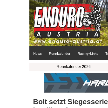
News
Rennkalender
Racing+Links
T
Rennkalender 2026
Bolt setzt Siegesser