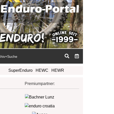
chiv+Suche
SuperEnduro
HEWC
HEWR
Premiumpartner: