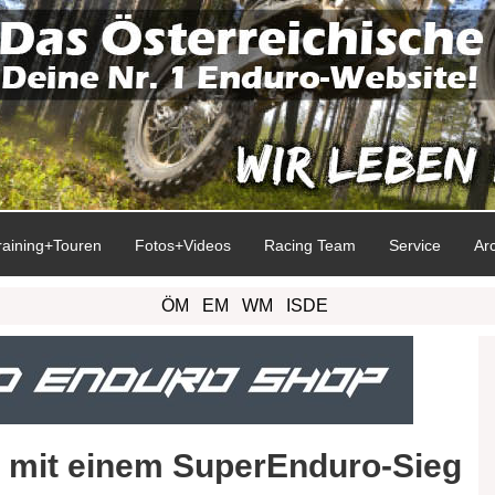
raining+Touren
Fotos+Videos
Racing Team
Service
Ar
ÖM
EM
WM
ISDE
ie mit einem SuperEnduro-Sieg