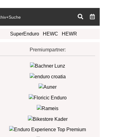
chiv+Suche
SuperEnduro
HEWC
HEWR
Premiumpartner: