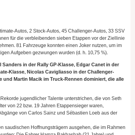
Ultimate-Autos, 2 Stock-Autos, 45 Challenger-Autos, 33 SSV
n für die verbleibenden sieben Etappen vor der Ziellinie
nehmen. 81 Fahrzeuge konnten einen Joker nutzen, um im
tigen Aufgeben gezwungen wurden (d. h. 10,75 %).
el Sanders in der Rally GP-Klasse, Edgar Canet in der
ate-Klasse, Nicolas Cavigliasso in der Challenger-
 und Martin Macik im Truck-Rennen dominiert, die alle
 Rekorde jugendlicher Talente unterstrichen, die von Seth
lter von 22 bzw. 19 Jahren Etappensieger waren,
 Abgänge von Carlos Sainz und Sébastien Loeb aus der
en saudischen Hoffnungsträgern ausgehen, die im Rahmen
wurden: Die Fahrer Hamza Bakhashab (21 Jahre) und