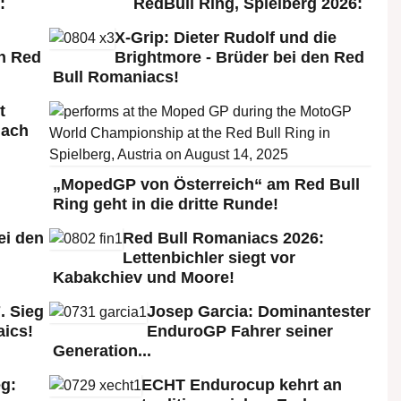
:
RedBull Ring, Spielberg 2026:
X-Grip: Dieter Rudolf und die
n Red
Brightmore - Brüder bei den Red
Bull Romaniacs!
t
nach
„MopedGP von Österreich“ am Red Bull
Ring geht in die dritte Runde!
ei den
Red Bull Romaniacs 2026:
:
Lettenbichler siegt vor
Kabakchiev und Moore!
. Sieg
Josep Garcia: Dominantester
aics!
EnduroGP Fahrer seiner
Generation...
g:
ECHT Endurocup kehrt an