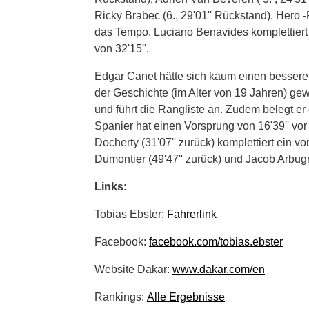
Ricky Brabec (6., 29'01'' Rückstand). Hero -
das Tempo. Luciano Benavides komplettiert 
von 32'15''.
Edgar Canet hätte sich kaum einen besseren
der Geschichte (im Alter von 19 Jahren) g
und führt die Rangliste an. Zudem belegt er
Spanier hat einen Vorsprung von 16'39'' vor
Docherty (31'07'' zurück) komplettiert ei
Dumontier (49'47'' zurück) und Jacob Arbugrig
Links:
Tobias Ebster:
Fahrerlink
Facebook:
facebook.com/tobias.ebster
Website Dakar:
www.dakar.com/en
Rankings:
Alle Ergebnisse