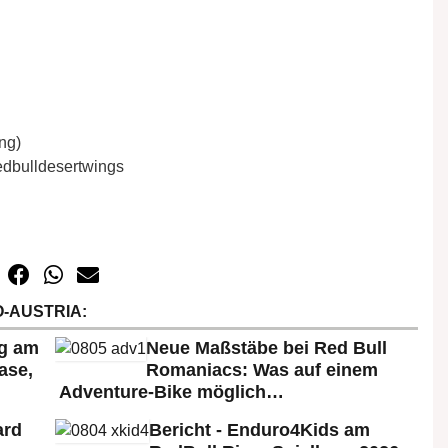
ng)
edbulldesertwings
-AUSTRIA:
rg am
Neue Maßstäbe bei Red Bull
ase,
Romaniacs: Was auf einem
Adventure-Bike möglich…
ard
Bericht - Enduro4Kids am