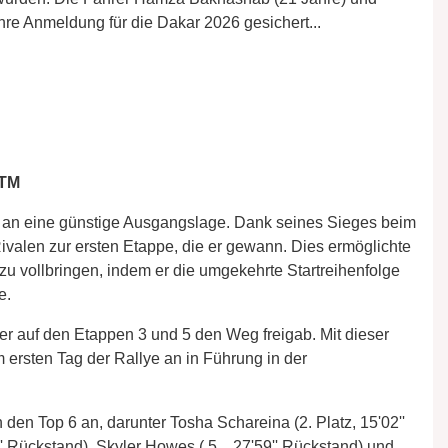
hre Anmeldung für die Dakar 2026 gesichert...
KTM
g an eine günstige Ausgangslage. Dank seines Sieges beim
 Rivalen zur ersten Etappe, die er gewann. Dies ermöglichte
u vollbringen, indem er die umgekehrte Startreihenfolge
e.
r auf den Etappen 3 und 5 den Weg freigab. Mit dieser
ersten Tag der Rallye an in Führung in der
 den Top 6 an, darunter Tosha Schareina (2. Platz, 15'02''
' Rückstand), Skyler Howes ( 5. , 27'59'' Rückstand) und