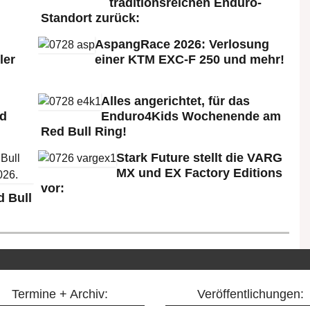
traditionsreichen Enduro-
Standort zurück:
AspangRace 2026: Verlosung
ler
einer KTM EXC-F 250 und mehr!
Alles angerichtet, für das
ld
Enduro4Kids Wochenende am
Red Bull Ring!
Stark Future stellt die VARG
MX und EX Factory Editions
vor:
 Bull
Termine + Archiv:
Veröffentlichungen: